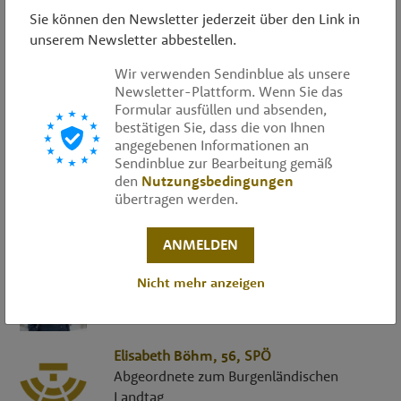
Sie können den Newsletter jederzeit über den Link in
Armin
Blind
, 51,
FPÖ
unserem Newsletter abbestellen.
Abgeordneter zum Wiener Landtag und
Gemeinderat
Wir verwenden Sendinblue als unsere
Newsletter-Plattform. Wenn Sie das
Robert
Blum
, 36,
FPÖ
Formular ausfüllen und absenden,
Abgeordneter zum Vorarlberger Landtag
bestätigen Sie, dass die von Ihnen
angegebenen Informationen an
Sendinblue zur Bearbeitung gemäß
den
Nutzungsbedingungen
Jochen
Bocksruker
, 51,
SPÖ
übertragen werden.
Abgeordneter zum Steirischen Landtag
ANMELDEN
Assoz. Univ.-Prof. Mag.a Dr.in
Juliane
Nicht mehr anzeigen
Bogner-Strauß
, 54,
ÖVP
Abgeordnete zum Nationalrat
Elisabeth
Böhm
, 56,
SPÖ
Abgeordnete zum Burgenländischen
Landtag