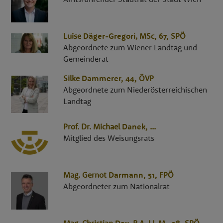
Luise
Däger-Gregori
,
MSc
, 67,
SPÖ
Abgeordnete zum Wiener Landtag und
Gemeinderat
Silke
Dammerer
, 44,
ÖVP
Abgeordnete zum Niederösterreichischen
Landtag
Prof. Dr.
Michael
Danek
,
...
Mitglied des Weisungsrats
Mag.
Gernot
Darmann
, 51,
FPÖ
Abgeordneter zum Nationalrat
Mag.
Christian
Dax
,
B.A. LL.M.
, 38,
SPÖ