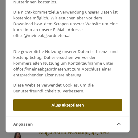
Nutzerinnen kostenlos.
Die nicht-kommerzielle Verwendung unserer Daten ist
Mag.
Christian
Eichinger
, 50,
KPÖ
kostenlos möglich. Wir ersuchen aber vor dem
Abgeordneter zum Salzburger Landtag
Download bzw. dem Scrapen unserer Website um eine
kurze Info an unsere E-Mail-Adresse
office@meineabgeordneten.at
Ing.
Reinhold
Einwallner
, 53,
SPÖ
Abgeordneter zum Vorarlberger Landtag
Die gewerbliche Nutzung unserer Daten ist lizenz- und
kostenpflichtig. Daher ersuchen wir vor der
kommerziellen Nutzung um Kontaktaufnahme unter
office@meineabgeordneten.at zum Abschluss einer
Detlev
Eisel-Eiselsberg
, 64,
ÖVP
entsprechenden Lizenzvereinbarung.
Abgeordneter zum Steirischen Landtag
Diese Website verwendet Cookies, um die
Benutzerfreundlichkeit zu verbessern.
Irene
Eisenhut
, ca. 52,
FPÖ
Alles akzeptieren
Abgeordnete zum Nationalrat
Anpassen
Mag.a
Astrid
Eisenkopf
, 42,
SPÖ