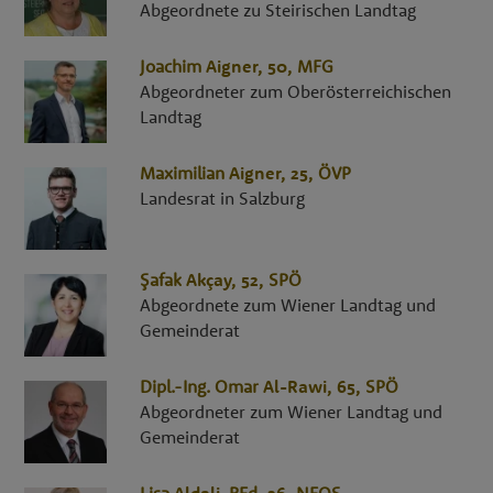
Abgeordnete zu Steirischen Landtag
Joachim
Aigner
, 50,
MFG
Abgeordneter zum Oberösterreichischen
Landtag
Maximilian
Aigner
, 25,
ÖVP
Landesrat in Salzburg
Şafak
Akçay
, 52,
SPÖ
Abgeordnete zum Wiener Landtag und
Gemeinderat
Dipl.-Ing.
Omar
Al-Rawi
, 65,
SPÖ
Abgeordneter zum Wiener Landtag und
Gemeinderat
Lisa
Aldali
,
BEd
, 36,
NEOS