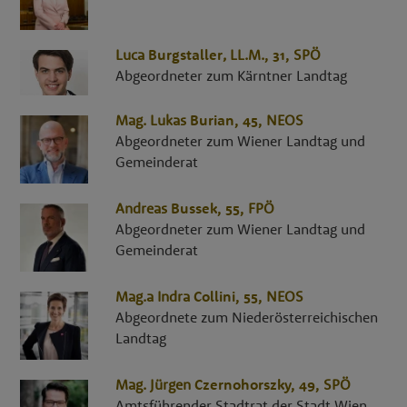
Luca
Burgstaller
,
LL.M.
, 31,
SPÖ
Abgeordneter zum Kärntner Landtag
Mag.
Lukas
Burian
, 45,
NEOS
Abgeordneter zum Wiener Landtag und
Gemeinderat
Andreas
Bussek
, 55,
FPÖ
Abgeordneter zum Wiener Landtag und
Gemeinderat
Mag.a
Indra
Collini
, 55,
NEOS
Abgeordnete zum Niederösterreichischen
Landtag
Mag.
Jürgen
Czernohorszky
, 49,
SPÖ
Amtsführender Stadtrat der Stadt Wien