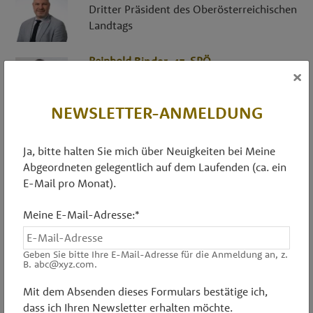
Dritter Präsident des Oberösterreichischen
Landtags
Reinhold
Binder
, 47,
SPÖ
×
Abgeordneter zum Nationalrat
NEWSLETTER-ANMELDUNG
Sabine
Binder
, 54,
FPÖ
Zweite Präsidentin des
Ja, bitte halten Sie mich über Neuigkeiten bei Meine
Oberösterreichischen Landtags
Abgeordneten gelegentlich auf dem Laufenden (ca. ein
E-Mail pro Monat).
Ing.
Christof
Bitschi
, 35,
FPÖ
Landesstatthalter von Vorarlberg
Meine E-Mail-Adresse:*
Geben Sie bitte Ihre E-Mail-Adresse für die Anmeldung an, z.
Dipl.-Ing.in
Elisabeth
Blanik
, 60,
SPÖ
B. abc@xyz.com.
Zweite Vizepräsidentin des Tiroler Landtags
Mit dem Absenden dieses Formulars bestätige ich,
dass ich Ihren Newsletter erhalten möchte.