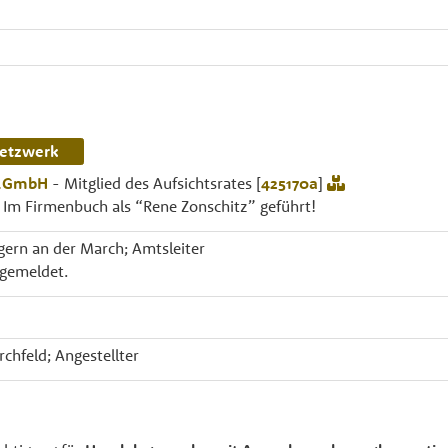
etzwerk
l.GmbH
- Mitglied des Aufsichtsrates [
425170a
]
 Im Firmenbuch als “Rene Zonschitz” geführt!
ern an der March; Amtsleiter
hgemeldet.
chfeld; Angestellter