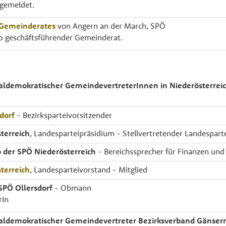
hgemeldet.
 Gemeinderates
von Angern an der March, SPÖ
0 geschäftsführender Gemeinderat.
aldemokratischer GemeindevertreterInnen in Niederösterre
dorf
- Bezirksparteivorsitzender
terreich
, Landesparteipräsidium - Stellvertretender Landespar
 der SPÖ Niederösterreich
- Bereichssprecher für Finanzen und
terreich
, Landesparteivorstand - Mitglied
SPÖ Ollersdorf
- Obmann
rIn
aldemokratischer Gemeindevertreter Bezirksverband Gänser