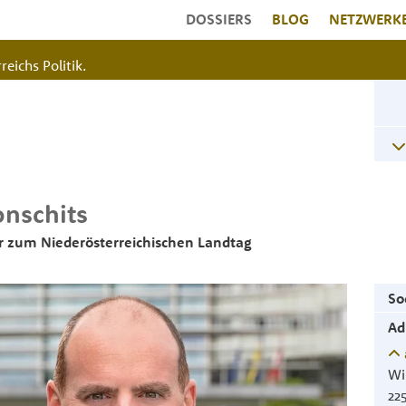
DOSSIERS
BLOG
NETZWERK
reichs Politik.
onschits
 zum Niederösterreichischen Landtag
So
Ad
Wi
22