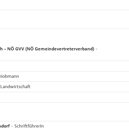
ich - NÖ GVV (NÖ Gemeindevertreterverband)
-
teiobmann
 Landwirtschaft
ndorf
- SchriftführerIn