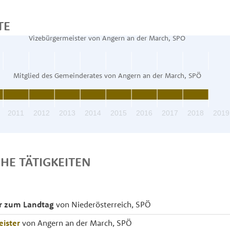
TE
Vizebürgermeister von Angern an der March, SPÖ
Mitglied des Gemeinderates von Angern an der March, SPÖ
2011
2012
2013
2014
2015
2016
2017
2018
2019
CHE TÄTIGKEITEN
r zum Landtag
von Niederösterreich, SPÖ
ister
von Angern an der March, SPÖ