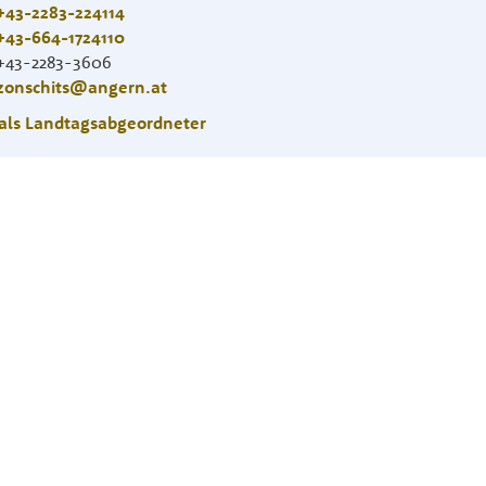
+43-2283-224114
+43-664-1724110
+43-2283-3606
zonschits@angern.at
als Landtagsabgeordneter