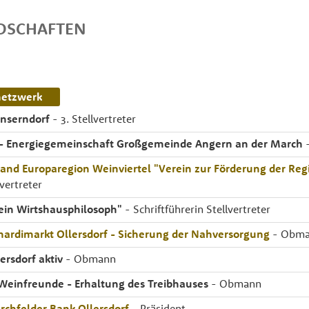
EDSCHAFTEN
netzwerk
änserndorf
- 3. Stellvertreter
 - Energiegemeinschaft Großgemeinde Angern an der March
-
and Europaregion Weinviertel "Verein zur Förderung der Reg
vertreter
ein Wirtshausphilosoph"
- Schriftführerin Stellvertreter
hardimarkt Ollersdorf - Sicherung der Nahversorgung
- Obm
ersdorf aktiv
- Obmann
 Weinfreunde - Erhaltung des Treibhauses
- Obmann
rchfelder Bank Ollersdorf
- Präsident