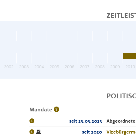
ZEITLEIS
2002
2003
2004
2005
2006
2007
2008
2009
2010
POLITIS
Mandate
seit 23.03.2023
Abgeordnete
seit 2020
Vizebürgerme