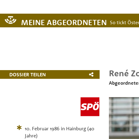
MEINE ABGEORDNETEN
So tickt Öster
René
Z
DOSSIER TEILEN
Abgeordneter
10. Februar 1986
in
Hainburg
(40
Jahre)