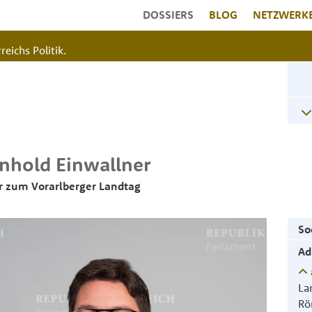
DOSSIERS
BLOG
NETZWERK
reichs Politik.
inhold
Einwallner
 zum Vorarlberger Landtag
So
Ad
La
Rö