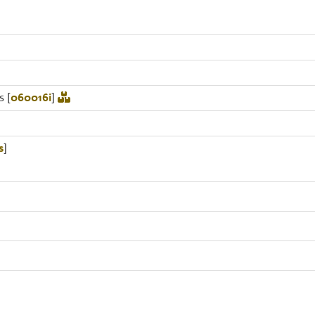
s [
060016i
]
s
]