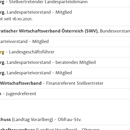
rg
- Stellvertretender Landesparteiobmann
rg
, Landesparteivorstand - Mitglied
 seit 16.10.2021.
atischer Wirtschaftsverband Österreich (SWV)
, Bundesvorstan
arteivorstand - Mitglied
rg
- Landesgeschäftsführer
rg
, Landesparteivorstand - beratendes Mitglied
rg
, Landesparteivorstand - Mitglied
 Wirtschaftsverband
- Finanzreferent Stellvertreter
h
- Jugendreferent
chuss
(Landtag Vorarlberg) - Obfrau-Stv.
chaftsausschuss
(Landtag Vorarlberg) - Obmann