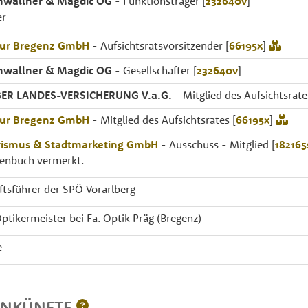
nwallner & Magdic OG
- Funktionsträger [
232640v
]
er
tur Bregenz GmbH
- Aufsichtsratsvorsitzender [
66195x
]
nwallner & Magdic OG
- Gesellschafter [
232640v
]
ER LANDES-VERSICHERUNG V.a.G.
- Mitglied des Aufsichtsrate
tur Bregenz GmbH
- Mitglied des Aufsichtsrates [
66195x
]
rismus & Stadtmarketing GmbH
- Ausschuss - Mitglied [
182165
menbuch vermerkt.
tsführer der SPÖ Vorarlberg
Optikermeister bei Fa. Optik Präg (Bregenz)
e
INKÜNFTE