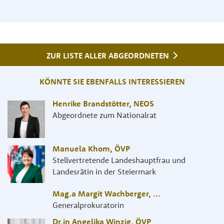
ZUR LISTE ALLER ABGEORDNETEN
KÖNNTE SIE EBENFALLS INTERESSIEREN
Henrike Brandstötter
,
NEOS
Abgeordnete zum Nationalrat
Manuela Khom
,
ÖVP
Stellvertretende Landeshauptfrau und
Landesrätin in der Steiermark
Mag.a Margit Wachberger
,
...
Generalprokuratorin
Dr.in Angelika Winzig
,
ÖVP