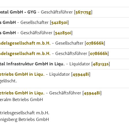
bstal GmbH - GYG
- Geschäftsführer [
567175g
]
ls GmbH
- Gesellschafter [
542850i
]
ls GmbH
- Geschäftsführer [
542850i
]
elsgesellschaft m.b.H.
- Gesellschafter [
078666k
]
elsgesellschaft m.b.H.
- Geschäftsführer [
078666k
]
tal Infrastruktur GmbH in Liqu.
- Liquidator [
483133s
]
etriebs GmbH in Liqu.
- Liquidator [
459448i
]
elöscht.
etriebs GmbH in Liqu.
- Geschäftsführer [
459448i
]
teralm Betriebs GmbH
triebsgesellschaft m.b.H.
önigsberg Betriebs GmbH