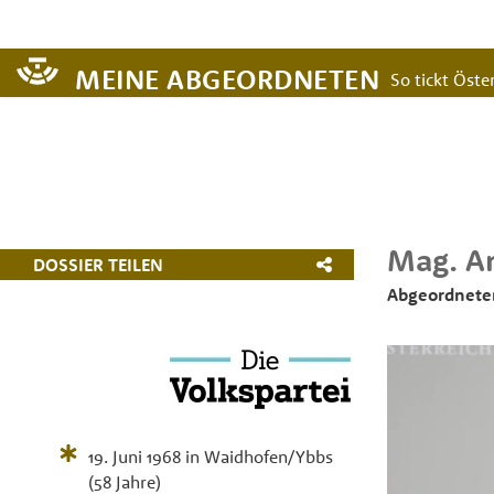
MEINE ABGEORDNETEN
So tickt Öster
Mag.
A
DOSSIER TEILEN
Abgeordnete
19. Juni 1968
in
Waidhofen/Ybbs
(58 Jahre)