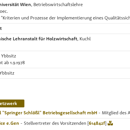
niversität Wien
, Betriebswirtschaftslehre
 oec.
 "Kriterien und Prozesse der Implementierung eines Qualitätss
t
ische Lehranstalt für Holzwirtschaft
, Kuchl
, Ybbsitz
t ab 1.9.1978
 Ybbsitz
etzwerk
 "Springer Schlößl" Betriebsgesellschaft mbH
- Mitglied des A
ice e.Gen
- Stellvertreter des Vorsitzenden [
614842f
]