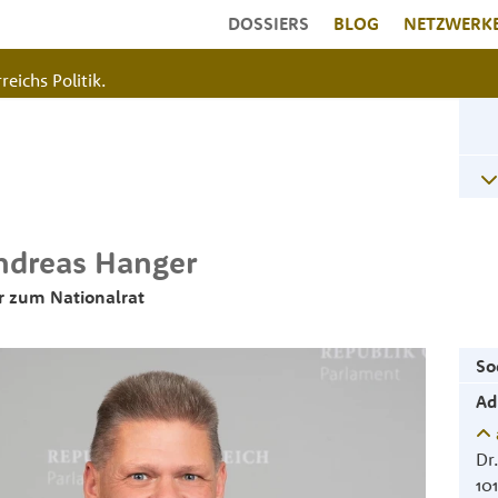
DOSSIERS
BLOG
NETZWERK
reichs Politik.
ndreas
Hanger
r zum Nationalrat
So
Ad
Dr
10