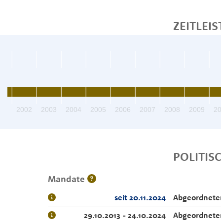
ZEITLEIS
01
2002
2003
2004
2005
2006
2007
2008
2009
2
POLITIS
Mandate
seit 20.11.2024
Abgeordnete
29.10.2013 - 24.10.2024
Abgeordnete