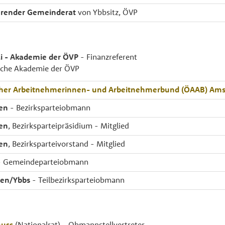
hrender Gemeinderat
von Ybbsitz, ÖVP
i - Akademie der ÖVP
- Finanzreferent
ische Akademie der ÖVP
scher Arbeitnehmerinnen- und Arbeitnehmerbund (ÖAAB) Ams
en
- Bezirksparteiobmann
en
, Bezirksparteipräsidium - Mitglied
en
, Bezirksparteivorstand - Mitglied
 Gemeindeparteiobmann
en/Ybbs
- Teilbezirksparteiobmann
huss
(Nationalrat) - Obmannstellvertreter