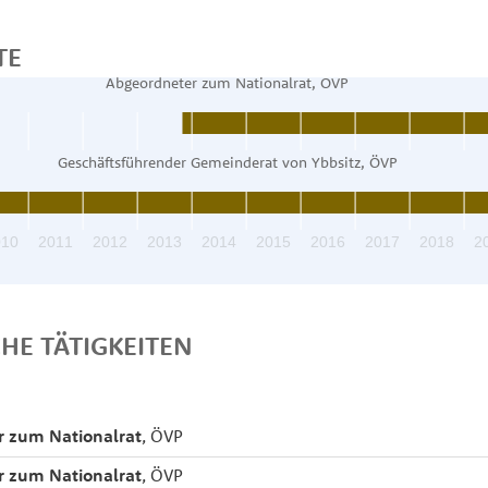
TE
Abgeordneter zum Nationalrat, ÖVP
Geschäftsführender Gemeinderat von Ybbsitz, ÖVP
010
2011
2012
2013
2014
2015
2016
2017
2018
2
CHE TÄTIGKEITEN
r zum Nationalrat
, ÖVP
r zum Nationalrat
, ÖVP