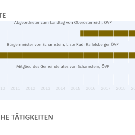
TE
Abgeordneter zum Landtag von Oberösterreich, ÖVP
Bürgermeister von Scharnstein, Liste Rudi Raffelsberger ÖVP
Mitglied des Gemeinderates von Scharnstein, ÖVP
010
2011
2012
2013
2014
2015
2016
2017
2018
2
CHE TÄTIGKEITEN