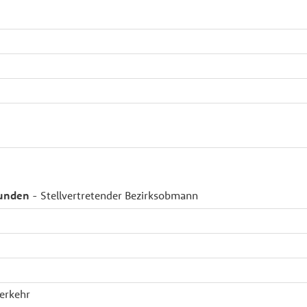
munden
- Stellvertretender Bezirksobmann
Verkehr