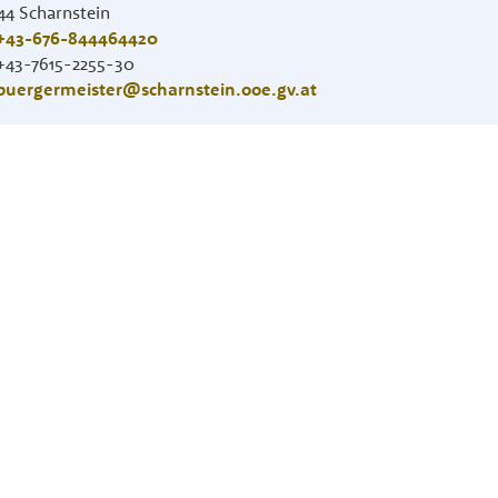
44
Scharnstein
+43-676-844464420
+43-7615-2255-30
buergermeister@scharnstein.ooe.gv.at