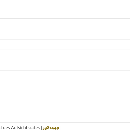
d des Aufsichtsrates [
538144p
]