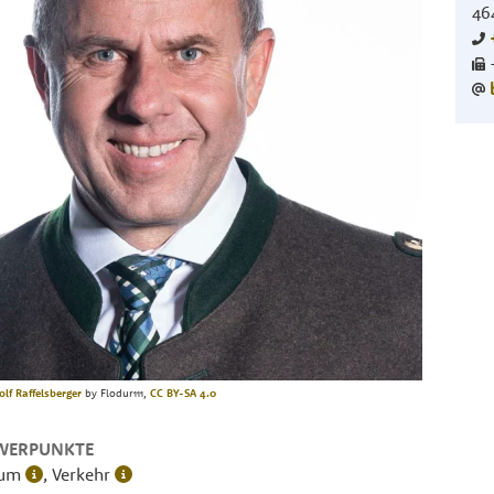
46
lf Raffelsberger
by Flodur111,
CC BY-SA 4.0
WERPUNKTE
aum
, Verkehr