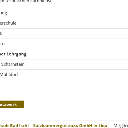
um technischen Fachdienst
fung
erschule
t
rer
her Lehrgang
, Scharnstein
 Mühldorf
etzwerk
tadt Bad Ischl - Salzkammergut 2024 GmbH in Liqu.
- Mitglie