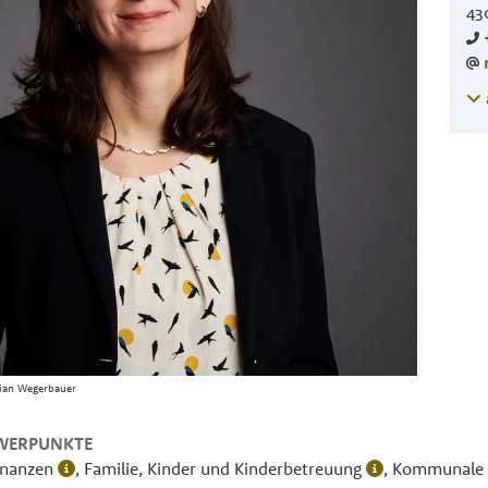
43
tian Wegerbauer
WERPUNKTE
inanzen
, Familie, Kinder und Kinderbetreuung
, Kommunale 