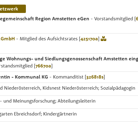
etzwerk
iegemeinschaft Region Amstetten eGen
- Vorstandsmitglied [
l.GmbH
- Mitglied des Aufsichtsrates [
425170a
]
ge Wohnungs- und Siedlungsgenossenschaft Amstetten eing
standsmitglied [
76670a
]
lentin - Kommunal KG
- Kommanditist [
326818s
]
nd Niederösterreich, Kidsnest Niederösterreich; Sozialpädagogin
 und Meinungsforschung; Abteilungsleiterin
arten Ebreichsdorf; Kindergärtnerin