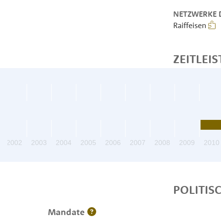
NETZWERKE D
Raiffeisen
ZEITLEIS
2002
2003
2004
2005
2006
2007
2008
2009
2010
POLITIS
Mandate