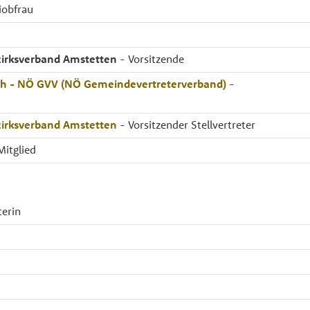
iobfrau
zirksverband Amstetten
- Vorsitzende
ich - NÖ GVV (NÖ Gemeindevertreterverband)
-
zirksverband Amstetten
- Vorsitzender Stellvertreter
Mitglied
terin