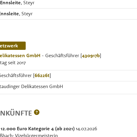
Ennsleite
, Steyr
Ennsleite
, Steyr
etzwerk
Delikatessen GmbH
- Geschäftsführer [
430917b
]
ag seit 2017
eschäftsführer [
66226t
]
Staudinger Delikatessen GmbH
INKÜNFTE
 12.000 Euro Kategorie 4 (ab 2021)
14.07.2026
bach; Vizebürgermeisterin