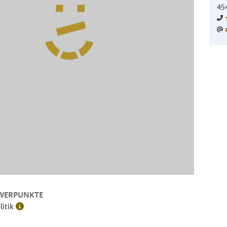
45
WERPUNKTE
litik