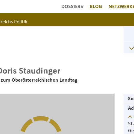
DOSSIERS
BLOG
NETZWERK
reichs Politik.
Doris
Staudinger
 zum Oberösterreichischen Landtag
So
Ad
St
Ge