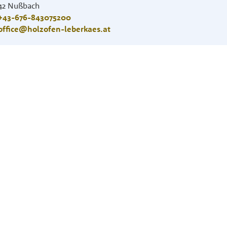
42
Nußbach
+43-676-843075200
office@holzofen-leberkaes.at