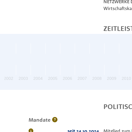
NETZWERKE D
Wirtschafts
ZEITLEIS
2002
2003
2004
2005
2006
2007
2008
2009
2010
POLITIS
Mandate
seit 24.10.2024
Mitglied zum