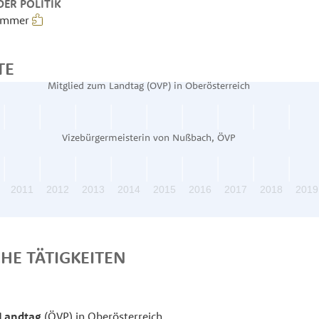
ER POLITIK
kammer
TE
Mitglied zum Landtag (ÖVP) in Oberösterreich
Vizebürgermeisterin von Nußbach, ÖVP
2011
2012
2013
2014
2015
2016
2017
2018
2019
CHE TÄTIGKEITEN
Landtag
(ÖVP) in Oberösterreich