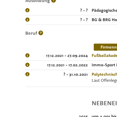
Ausbildung
? - ?
Pädagogisch
? - ?
BG & BRG Ho
Beruf
Firmenn
17.12.2021 - 27.09.2024
Fußballakad
17.12.2021 - 17.02.2022
Immo-Sport
? - 31.10.2021
Polytechnisc
Laut Offenleg
NEBENE
2025
von 4.001 bis