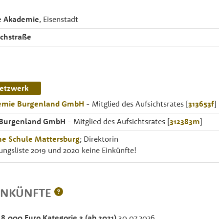
e Akademie
, Eisenstadt
chstraße
etzwerk
emie Burgenland GmbH
- Mitglied des Aufsichtsrates [
313653f
]
 Burgenland GmbH
- Mitglied des Aufsichtsrates [
312383m
]
he Schule Mattersburg
; Direktorin
ungsliste 2019 und 2020 keine Einkünfte!
INKÜNFTE
 8.000 Euro Kategorie 3 (ab 2021)
30.07.2026