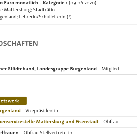
00 Euro monatlich - Kategorie 1
(09.06.2020)
 Mattersburg; Stadträtin
enland; Lehrerin/Schulleiterin (?)
EDSCHAFTEN
cher Städtebund, Landesgruppe Burgenland
- Mitglied
netzwerk
urgenland
- Vizepräsidentin
auenservicestelle Mattersburg und Eisenstadt
- Obfrau
zelfrauen
- Obfrau Stellvertreterin