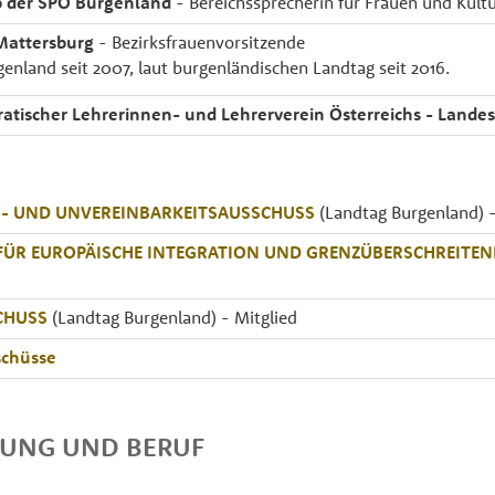
b der SPÖ Burgenland
- Bereichssprecherin für Frauen und Kult
Mattersburg
- Bezirksfrauenvorsitzende
enland seit 2007, laut burgenländischen Landtag seit 2016.
atischer Lehrerinnen- und Lehrerverein Österreichs - Land
- UND UNVEREINBARKEITSAUSSCHUSS
(Landtag Burgenland) - 
FÜR EUROPÄISCHE INTEGRATION UND GRENZÜBERSCHREITE
CHUSS
(Landtag Burgenland) - Mitglied
chüsse
DUNG UND BERUF