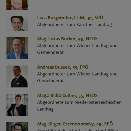
Luca
Burgstaller
,
LL.M.
, 31,
SPÖ
Abgeordneter zum Kärntner Landtag
Mag.
Lukas
Burian
, 45,
NEOS
Abgeordneter zum Wiener Landtag und
Gemeinderat
Andreas
Bussek
, 55,
FPÖ
Abgeordneter zum Wiener Landtag und
Gemeinderat
Mag.a
Indra
Collini
, 55,
NEOS
Abgeordnete zum Niederösterreichischen
Landtag
Mag.
Jürgen
Czernohorszky
, 49,
SPÖ
Amtsführender Stadtrat der Stadt Wien