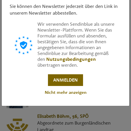
Sie können den Newsletter jederzeit über den Link in
Armin
Blind
, 51,
FPÖ
unserem Newsletter abbestellen.
Abgeordneter zum Wiener Landtag und
Gemeinderat
Wir verwenden Sendinblue als unsere
Newsletter-Plattform. Wenn Sie das
Robert
Blum
, 36,
FPÖ
Formular ausfüllen und absenden,
Abgeordneter zum Vorarlberger Landtag
bestätigen Sie, dass die von Ihnen
angegebenen Informationen an
Sendinblue zur Bearbeitung gemäß
den
Nutzungsbedingungen
Jochen
Bocksruker
, 51,
SPÖ
übertragen werden.
Abgeordneter zum Steirischen Landtag
ANMELDEN
Assoz. Univ.-Prof. Mag.a Dr.in
Juliane
Nicht mehr anzeigen
Bogner-Strauß
, 54,
ÖVP
Abgeordnete zum Nationalrat
Elisabeth
Böhm
, 56,
SPÖ
Abgeordnete zum Burgenländischen
Landtag