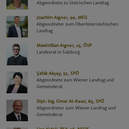
Abgeordnete zu Steirischen Landtag
Joachim
Aigner
, 50,
MFG
Abgeordneter zum Oberösterreichischen
Landtag
Maximilian
Aigner
, 25,
ÖVP
Landesrat in Salzburg
Şafak
Akçay
, 52,
SPÖ
Abgeordnete zum Wiener Landtag und
Gemeinderat
Dipl.-Ing.
Omar
Al-Rawi
, 65,
SPÖ
Abgeordneter zum Wiener Landtag und
Gemeinderat
Lisa
Aldali
,
BEd
, 36,
NEOS