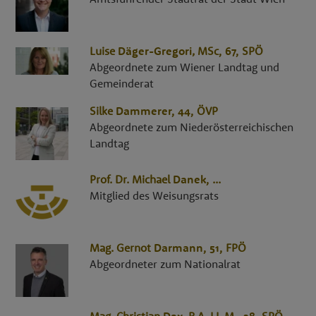
Luise
Däger-Gregori
,
MSc
, 67,
SPÖ
Abgeordnete zum Wiener Landtag und
Gemeinderat
Silke
Dammerer
, 44,
ÖVP
Abgeordnete zum Niederösterreichischen
Landtag
Prof. Dr.
Michael
Danek
,
...
Mitglied des Weisungsrats
Mag.
Gernot
Darmann
, 51,
FPÖ
Abgeordneter zum Nationalrat
Mag.
Christian
Dax
,
B.A. LL.M.
, 38,
SPÖ