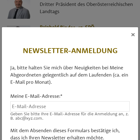
Dritter Präsident des Oberösterreichischen
Landtags
Reinhold
Binder
, 47,
SPÖ
×
Abgeordneter zum Nationalrat
NEWSLETTER-ANMELDUNG
Sabine
Binder
, 54,
FPÖ
Zweite Präsidentin des
Ja, bitte halten Sie mich über Neuigkeiten bei Meine
Oberösterreichischen Landtags
Abgeordneten gelegentlich auf dem Laufenden (ca. ein
E-Mail pro Monat).
Ing.
Christof
Bitschi
, 35,
FPÖ
Landesstatthalter von Vorarlberg
Meine E-Mail-Adresse:*
Geben Sie bitte Ihre E-Mail-Adresse für die Anmeldung an, z.
Dipl.-Ing.in
Elisabeth
Blanik
, 60,
SPÖ
B. abc@xyz.com.
Zweite Vizepräsidentin des Tiroler Landtags
Mit dem Absenden dieses Formulars bestätige ich,
dass ich Ihren Newsletter erhalten möchte.