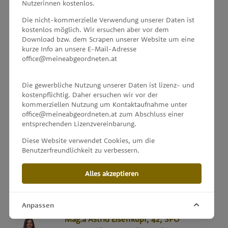
Nutzerinnen kostenlos.
Die nicht-kommerzielle Verwendung unserer Daten ist
Mag.
Christian
Eichinger
, 50,
KPÖ
kostenlos möglich. Wir ersuchen aber vor dem
Abgeordneter zum Salzburger Landtag
Download bzw. dem Scrapen unserer Website um eine
kurze Info an unsere E-Mail-Adresse
office@meineabgeordneten.at
Ing.
Reinhold
Einwallner
, 53,
SPÖ
Abgeordneter zum Vorarlberger Landtag
Die gewerbliche Nutzung unserer Daten ist lizenz- und
kostenpflichtig. Daher ersuchen wir vor der
kommerziellen Nutzung um Kontaktaufnahme unter
office@meineabgeordneten.at zum Abschluss einer
Detlev
Eisel-Eiselsberg
, 64,
ÖVP
entsprechenden Lizenzvereinbarung.
Abgeordneter zum Steirischen Landtag
Diese Website verwendet Cookies, um die
Benutzerfreundlichkeit zu verbessern.
Irene
Eisenhut
, ca. 52,
FPÖ
Alles akzeptieren
Abgeordnete zum Nationalrat
Anpassen
Mag.a
Astrid
Eisenkopf
, 42,
SPÖ