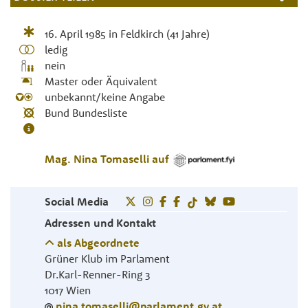
16. April 1985
in
Feldkirch
(41 Jahre)
ledig
nein
Master oder Äquivalent
unbekannt/keine Angabe
Bund Bundesliste
Mag.
Nina
Tomaselli
auf
Social Media
Adressen und Kontakt
als Abgeordnete
Grüner Klub im Parlament
Dr.Karl-Renner-Ring 3
1017
Wien
nina.tomaselli@​parlament.gv.at