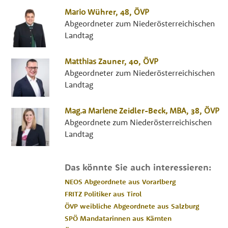
Mario
Wührer
, 48,
ÖVP
Abgeordneter zum Niederösterreichischen
Landtag
Matthias
Zauner
, 40,
ÖVP
Abgeordneter zum Niederösterreichischen
Landtag
Mag.a
Marlene
Zeidler-Beck
,
MBA
, 38,
ÖVP
Abgeordnete zum Niederösterreichischen
Landtag
Das könnte Sie auch interessieren:
NEOS Abgeordnete aus Vorarlberg
FRITZ Politiker aus Tirol
ÖVP weibliche Abgeordnete aus Salzburg
SPÖ Mandatarinnen aus Kärnten