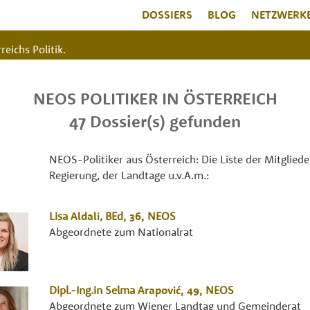
DOSSIERS
BLOG
NETZWERK
reichs Politik.
NEOS POLITIKER IN ÖSTERREICH
47 Dossier(s) gefunden
NEOS-Politiker aus Österreich: Die Liste der Mitglied
Regierung, der Landtage u.v.A.m.:
Lisa
Aldali
,
BEd
, 36,
NEOS
Abgeordnete zum Nationalrat
Dipl.-Ing.in
Selma
Arapović
, 49,
NEOS
Abgeordnete zum Wiener Landtag und Gemeinderat