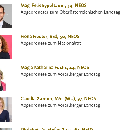
Mag.
Felix
Eypeltauer
, 34,
NEOS
Abgeordneter zum Oberösterreichischen Landtag
Fiona
Fiedler
,
BEd
, 50,
NEOS
Abgeordnete zum Nationalrat
Mag.a
Katharina
Fuchs
, 44,
NEOS
Abgeordnete zum Vorarlberger Landtag
Claudia
Gamon
,
MSc (WU)
, 37,
NEOS
Abgeordnete zum Vorarlberger Landtag
Dipl.-Ing. Dr.
Stefan
Gara
, 62,
NEOS