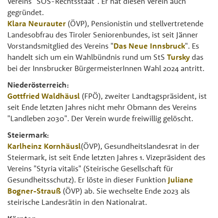
Vereins "SOS-Rechtsstaat". Er hat diesen Verein auch
gegründet.
Klara Neurauter
(ÖVP), Pensionistin und stellvertretende
Landesobfrau des Tiroler Seniorenbundes, ist seit Jänner
Vorstandsmitglied des Vereins "
Das Neue Innsbruck
". Es
handelt sich um ein Wahlbündnis rund um StS
Tursky
das
bei der Innsbrucker BürgermeisterInnen Wahl 2024 antritt.
Niederösterreich:
Gottfried Waldhäusl
(FPÖ), zweiter Landtagspräsident, ist
seit Ende letzten Jahres nicht mehr Obmann des Vereins
"Landleben 2030". Der Verein wurde freiwillig gelöscht.
Steiermark:
Karlheinz Kornhäusl
(ÖVP), Gesundheitslandesrat in der
Steiermark, ist seit Ende letzten Jahres 1. Vizepräsident des
Vereins "Styria vitalis" (Steirische Gesellschaft für
Gesundheitsschutz). Er löste in dieser Funktion
Juliane
Bogner-Strauß
(ÖVP) ab. Sie wechselte Ende 2023 als
steirische Landesrätin in den Nationalrat.