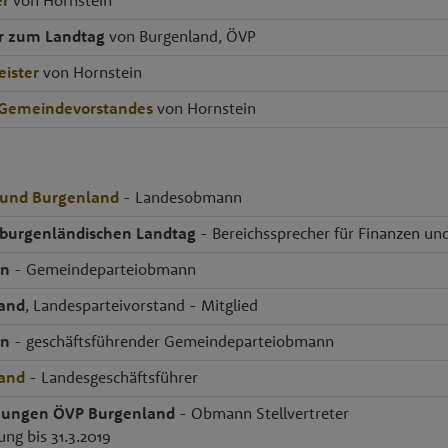
er
von Hornstein
r zum Landtag
von Burgenland, ÖVP
ister
von Hornstein
 Gemeindevorstandes
von Hornstein
und Burgenland
- Landesobmann
 burgenländischen Landtag
- Bereichssprecher für Finanzen und
in
- Gemeindeparteiobmann
and
, Landesparteivorstand - Mitglied
in
- geschäftsführender Gemeindeparteiobmann
and
- Landesgeschäftsführer
 Jungen ÖVP Burgenland
- Obmann Stellvertreter
ung bis 31.3.2019