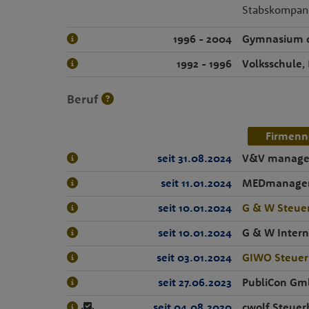
Stabskompani
1996 - 2004
Gymnasium de
1992 - 1996
Volksschule
,
Beruf
Firmenn
seit 31.08.2024
V&V manage
seit 11.01.2024
MEDmanageme
seit 10.01.2024
G & W Steue
seit 10.01.2024
G & W Intern
seit 03.01.2024
GIWO Steue
seit 27.06.2023
PubliCon G
seit 04.08.2020
cwolf Steue