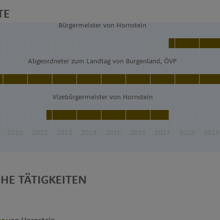
TE
Bürgermeister von Hornstein
Abgeordneter zum Landtag von Burgenland, ÖVP
Vizebürgermeister von Hornstein
2011
2012
2013
2014
2015
2016
2017
2018
2019
CHE TÄTIGKEITEN