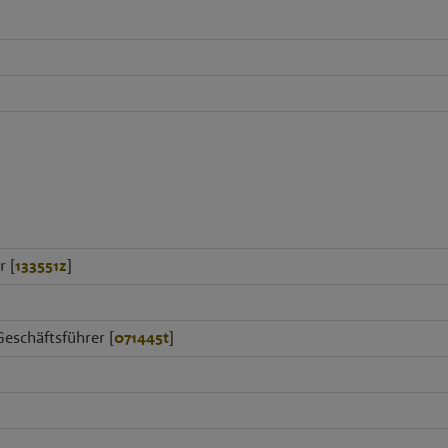
r [
133551z
]
eschäftsführer [
071445t
]