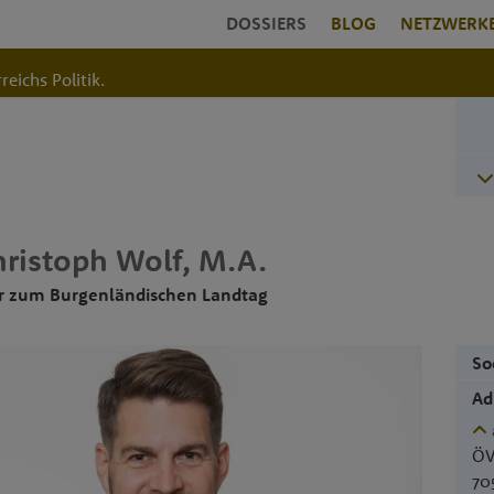
DOSSIERS
BLOG
NETZWERK
reichs Politik.
hristoph
Wolf
,
M.A.
r zum Burgenländischen Landtag
So
Ad
ÖV
70