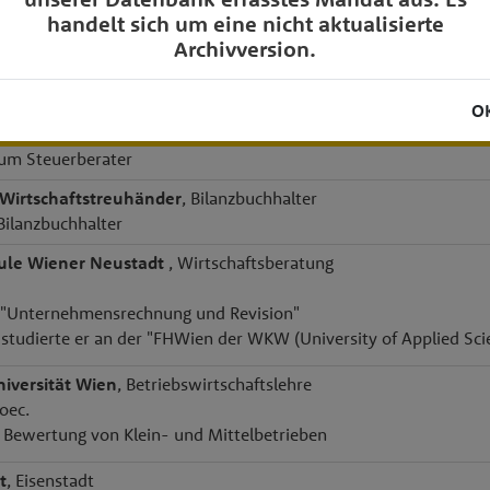
handelt sich um eine nicht aktualisierte
Archivversion.
e Academy
Wirtschaftstreuhänder
, Wirtschaftsprüfer
O
Wirtschaftstreuhänder
, Steuerberater
um Steuerberater
Wirtschaftstreuhänder
, Bilanzbuchhalter
Bilanzbuchhalter
ule Wiener Neustadt
, Wirtschaftsberatung
"Unternehmensrechnung und Revision"
 studierte er an der "FHWien der WKW (University of Applied 
niversität Wien
, Betriebswirtschaftslehre
 oec.
 Bewertung von Klein- und Mittelbetrieben
t
, Eisenstadt