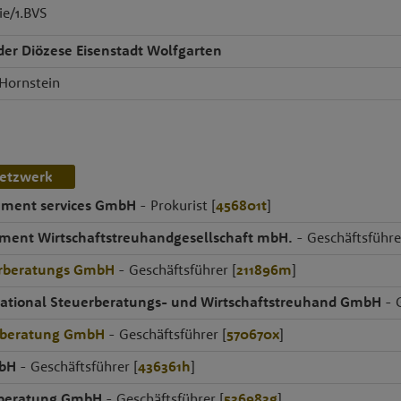
e/1.BVS
r Diözese Eisenstadt Wolfgarten
 Hornstein
etzwerk
ment services GmbH
- Prokurist [
456801t
]
nt Wirtschaftstreuhandgesellschaft mbH.
- Geschäftsführe
rberatungs GmbH
- Geschäftsführer [
211896m
]
ational Steuerberatungs- und Wirtschaftstreuhand GmbH
- G
rberatung GmbH
- Geschäftsführer [
570670x
]
mbH
- Geschäftsführer [
436361h
]
rberatung GmbH
- Geschäftsführer [
536983g
]