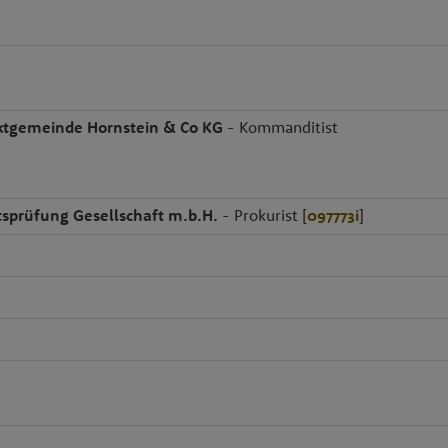
rktgemeinde Hornstein & Co KG
- Kommanditist
sprüfung Gesellschaft m.b.H.
- Prokurist [
097773i
]