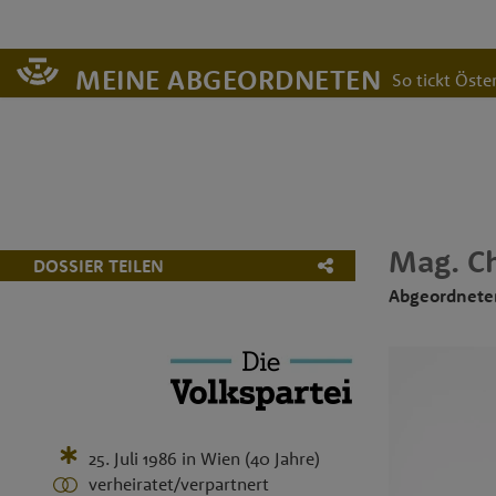
MEINE ABGEORDNETEN
So tickt Öster
Mag.
C
DOSSIER TEILEN
Abgeordnete
25. Juli 1986
in
Wien
(40 Jahre)
verheiratet/verpartnert