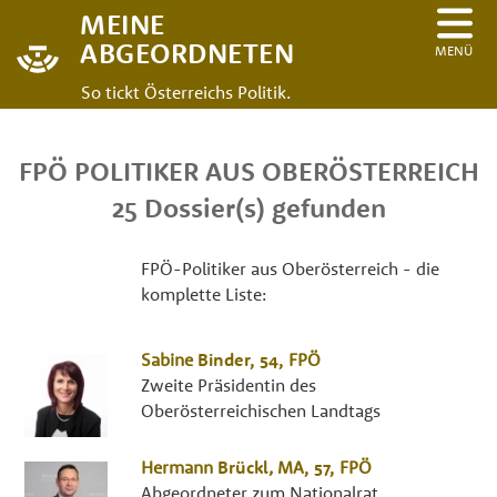
MEINE
ABGEORDNETEN
MENÜ
So tickt Österreichs Politik.
FPÖ POLITIKER AUS OBERÖSTERREICH
25 Dossier(s) gefunden
FPÖ-Politiker aus Oberösterreich - die
komplette Liste:
Sabine
Binder
, 54,
FPÖ
Zweite Präsidentin des
Oberösterreichischen Landtags
Hermann
Brückl
,
MA
, 57,
FPÖ
Abgeordneter zum Nationalrat