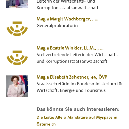
Leiterin der Wirtschafts- und
Korruptionsstaatsanwaltschaft
Mag.a
Margit
Wachberger
, ,
...
Generalprokuratorin
Mag.a
Beatrix
Winkler
,
LL.M.
, ,
...
Stellvertretende Leiterin der Wirtschafts-
und Korruptionsstaatsanwaltschaft
Mag.a
Elisabeth
Zehetner
, 49,
ÖVP
Staatssekretärin im Bundesministerium für
Wirtschaft, Energie und Tourismus
Das könnte Sie auch interessieren:
Die Liste: Alle 0 Mandatare auf Myspace in
Österreich