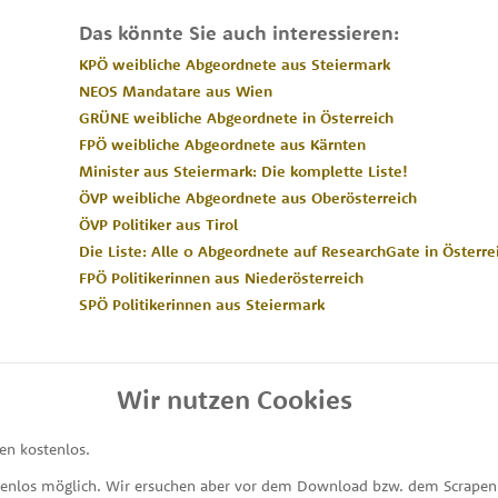
Das könnte Sie auch interessieren:
KPÖ weibliche Abgeordnete aus Steiermark
NEOS Mandatare aus Wien
GRÜNE weibliche Abgeordnete in Österreich
FPÖ weibliche Abgeordnete aus Kärnten
Minister aus Steiermark: Die komplette Liste!
ÖVP weibliche Abgeordnete aus Oberösterreich
ÖVP Politiker aus Tirol
Die Liste: Alle 0 Abgeordnete auf ResearchGate in Österre
FPÖ Politikerinnen aus Niederösterreich
SPÖ Politikerinnen aus Steiermark
Wir nutzen Cookies
en kostenlos.
MEINE ABGEORDNETEN
tenlos möglich. Wir ersuchen aber vor dem Download bzw. dem Scrapen 
unterstützt von