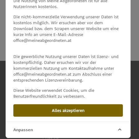
Die Nutzung von Meine Abgeordneten ist für alle
Nutzerinnen kostenlos.
unterstützt von
Die nicht-kommerzielle Verwendung unserer Daten ist
kostenlos möglich. Wir ersuchen aber vor dem
Download bzw. dem Scrapen unserer Website um eine
kurze Info an unsere E-Mail-Adresse
office@meineabgeordneten.at
Die gewerbliche Nutzung unserer Daten ist lizenz- und
kostenpflichtig. Daher ersuchen wir vor der
kommerziellen Nutzung um Kontaktaufnahme unter
office@meineabgeordneten.at zum Abschluss einer
entsprechenden Lizenzvereinbarung.
INFO
Diese Website verwendet Cookies, um die
Benutzerfreundlichkeit zu verbessern.
SPENDEN
Alles akzeptieren
IMPRESSUM & KONTAKT
DATENSCHUTZ
Anpassen
PRESSE