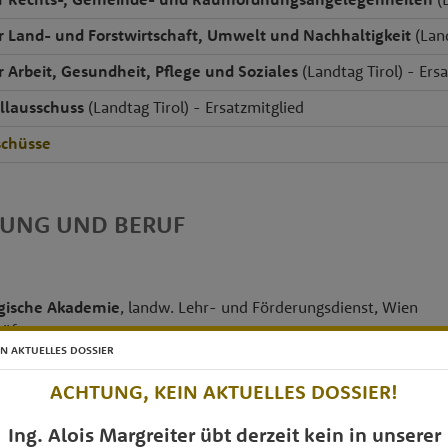
r Land- und Forstwirtschaft, Umwelt und Nachhaltigkeit
(Land
 Arbeit, Gesundheit, Pflege und Soziales
(Landtag Tirol) - Ers
llausschuss
(Landtag Tirol) - Ersatzmitglied
chüsse
DUNG UND BERUF
gische Akademie
, landw. Lehr- und Förderungsdienst, Wien
rüfung
IN AKTUELLES DOSSIER
slehranstalt für alpenländische Landwirtschaft
, Ursüung/El
ACHTUNG, KEIN AKTUELLES DOSSIER!
, Reith im Alpbachtal
Ing. Alois Margreiter übt derzeit kein in unserer