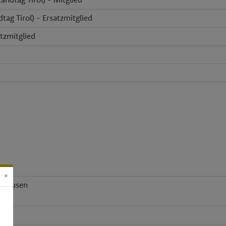
tag Tirol) - Ersatzmitglied
atzmitglied
×
ixhausen