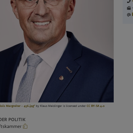
lois Margreiter - 456.jpg"
by Klaus Maislinger is licensed under
CC BY-SA 4.0
ER POLITIK
aftskammer