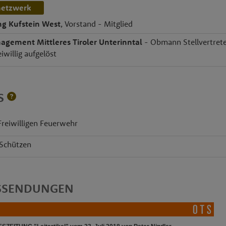
netzwerk
g Kufstein West
, Vorstand - Mitglied
gement Mittleres Tiroler Unterinntal
- Obmann Stellvertret
eiwillig aufgelöst
ES
 Freiwilligen Feuerwehr
 Schützen
SSENDUNGEN