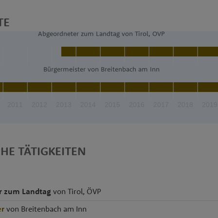
TE
Abgeordneter zum Landtag von Tirol, ÖVP
Bürgermeister von Breitenbach am Inn
2011
2012
2013
2014
2015
2016
2017
2018
2019
CHE TÄTIGKEITEN
r zum Landtag
von Tirol, ÖVP
er
von Breitenbach am Inn