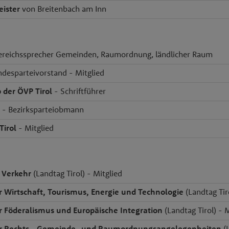
ister
von Breitenbach am Inn
ereichssprecher Gemeinden, Raumordnung, ländlicher Raum
ndesparteivorstand - Mitglied
 der ÖVP Tirol
- Schriftführer
- Bezirksparteiobmann
irol
- Mitglied
Verkehr
(Landtag Tirol) - Mitglied
r Wirtschaft, Tourismus, Energie und Technologie
(Landtag Tiro
r Föderalismus und Europäische Integration
(Landtag Tirol) - 
ür Rechts-, Gemeinde- und Raumordnungsangelegenheiten
(L