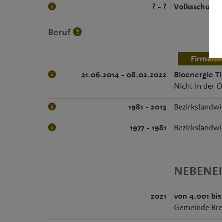
? - ?
Volksschule
,
Beruf
Firmenn
21.06.2014 - 08.02.2022
Bioenergie T
Nicht in der O
1981 - 2013
Bezirkslandwi
1977 - 1981
Bezirkslandwi
NEBENE
2021
von 4.001 bis
Gemeinde Bre