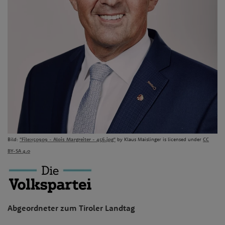
Bild:
"File:150909 - Alois Margreiter - 456.jpg"
by Klaus Maislinger is licensed under
CC
BY-SA 4.0
Abgeordneter zum Tiroler Landtag