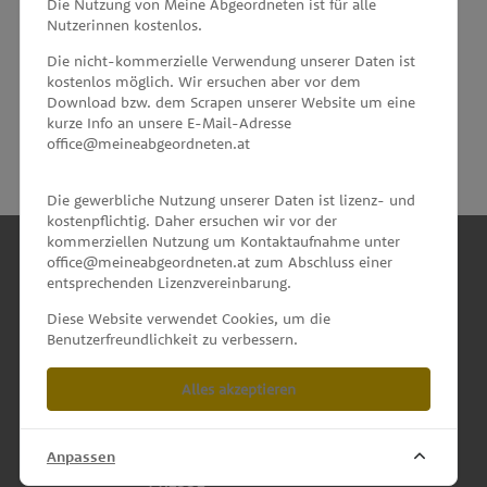
Die Nutzung von Meine Abgeordneten ist für alle
Nutzerinnen kostenlos.
unterstützt von
Die nicht-kommerzielle Verwendung unserer Daten ist
kostenlos möglich. Wir ersuchen aber vor dem
Download bzw. dem Scrapen unserer Website um eine
kurze Info an unsere E-Mail-Adresse
office@meineabgeordneten.at
Die gewerbliche Nutzung unserer Daten ist lizenz- und
kostenpflichtig. Daher ersuchen wir vor der
kommerziellen Nutzung um Kontaktaufnahme unter
office@meineabgeordneten.at zum Abschluss einer
entsprechenden Lizenzvereinbarung.
INFO
Diese Website verwendet Cookies, um die
Benutzerfreundlichkeit zu verbessern.
SPENDEN
Alles akzeptieren
IMPRESSUM & KONTAKT
DATENSCHUTZ
Anpassen
PRESSE