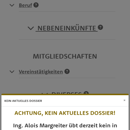
Beruf
NEBENEINKÜNFTE
MITGLIEDSCHAFTEN
Vereinstätigkeiten
DIVERSES
×
KEIN AKTUELLES DOSSIER
ACHTUNG, KEIN AKTUELLES DOSSIER!
OTS-AUSSENDUNGEN
Ing. Alois Margreiter übt derzeit kein in