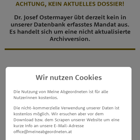
ACHTUNG, KEIN AKTUELLES DOSSIER!
Dr. Josef Ostermayer übt derzeit kein in
unserer Datenbank erfasstes Mandat aus.
Es handelt sich um eine nicht aktualisierte
Archivversion.
Wir nutzen Cookies
MEINE ABGEORDNETEN
Die Nutzung von Meine Abgeordneten ist für alle
Nutzerinnen kostenlos.
unterstützt von
Die nicht-kommerzielle Verwendung unserer Daten ist
kostenlos möglich. Wir ersuchen aber vor dem
Download bzw. dem Scrapen unserer Website um eine
kurze Info an unsere E-Mail-Adresse
office@meineabgeordneten.at