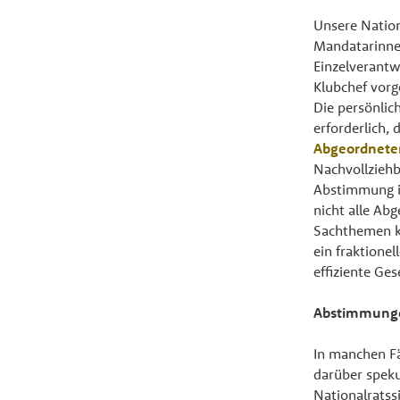
Unsere Nation
Mandatarinnen
Einzelverantw
Klubchef vorg
Die persönlic
erforderlich,
Abgeordneten
Nachvollziehb
Abstimmung in
nicht alle Ab
Sachthemen k
ein fraktione
effiziente Ge
Abstimmunge
In manchen F
darüber speku
Nationalrats