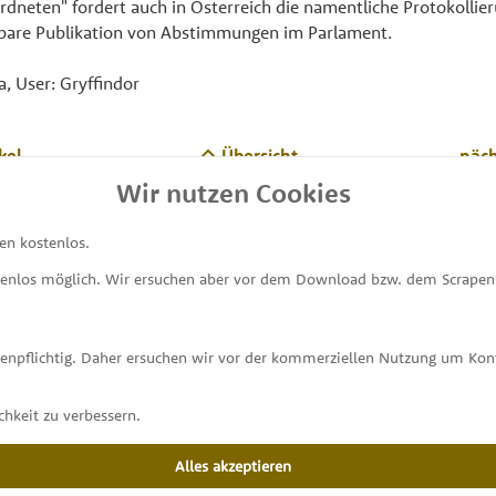
dneten" fordert auch in Österreich die namentliche Protokollie
bare Publikation von Abstimmungen im Parlament.
a, User: Gryffindor
kel
Übersicht
näch
Wir nutzen Cookies
en kostenlos.
tenlos möglich. Wir ersuchen aber vor dem Download bzw. dem Scrapen 
MEINE ABGEORDNETEN
unterstützt von
stenpflichtig. Daher ersuchen wir vor der kommerziellen Nutzung um K
hkeit zu verbessern.
Alles akzeptieren