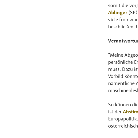
somit die vor
Ablinger
(SPÖ
viele froh wa
beschließen, 
Verantwortu
"Meine Abgeor
persönliche E
muss. Dazu is
Vorbild könnt
namentliche 
maschinenlesb
So können die
ist der
Absti
Europapolitik
österreichisc