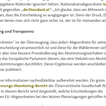
gegebene Kluborder ignoriert hätten. Nationalratsabgeordnete
S
) gegenüber „
derStandard.at
“: „Ich glaube, dass am Mittwoch 
ren, dass die Entscheidung so ausgegangen ist. Denn der Druck, D
bei denen man sich nicht ganz sicher ist, der ist für niemanden 
ng und Transparenz
dneten" ist der Überzeugung, dass jede/r Abgeordnete für seine
ntscheidung verantwortlich ist und diese für die WählerInnen sic
t aber eine bessere Protokollierung des Abstimmungsverhalten 
e das Europäische Parlament dienen, das eine Vielzahl von Abst
Abstimmungen durchführt. Deren Ergebnisse werden anschließe
ar publiziert.
se Informationen nachvollziehbar aufbereitet werden. Ein gutes 
mmungs-Monitoring-Bericht
der Österreichische Gesellschaft fü
. In diesem Bericht wird dargestellt, welche Entscheidungen die
hen EU-Abgeordneten bei den letzten Plenartagungen getroffen 