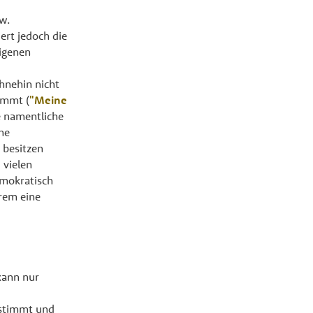
w.
ert jedoch die
igenen
hnehin nicht
ommt (
"Meine
e namentliche
he
 besitzen
 vielen
emokratisch
erem eine
kann nur
estimmt und