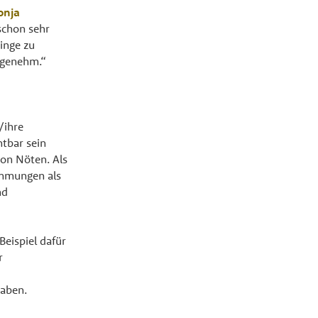
onja
schon sehr
inge zu
angenehm.“
/ihre
htbar sein
von Nöten. Als
immungen als
nd
Beispiel dafür
r
haben.