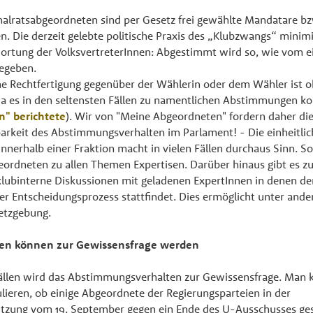
alratsabgeordneten sind per Gesetz frei gewählte Mandatare bz
. Die derzeit gelebte politische Praxis des „Klubzwangs“ minimi
ortung der VolksvertreterInnen: Abgestimmt wird so, wie vom e
egeben.
he Rechtfertigung gegenüber der Wählerin oder dem Wähler ist o
 da es in den seltensten Fällen zu namentlichen Abstimmungen k
" berichtete
). Wir von "Meine Abgeordneten" fordern daher di
arkeit des Abstimmungsverhalten im Parlament! - Die einheitlic
nerhalb einer Fraktion macht in vielen Fällen durchaus Sinn. So
geordneten zu allen Themen Expertisen. Darüber hinaus gibt es zu
lubinterne Diskussionen mit geladenen ExpertInnen in denen d
ller Entscheidungsprozess stattfindet. Dies ermöglicht unter and
setzgebung.
n können zur Gewissensfrage werden
ällen wird das Abstimmungsverhalten zur Gewissensfrage. Man 
lieren, ob einige Abgeordnete der Regierungsparteien in der
sitzung vom 19. September gegen ein Ende des U-Ausschusses g