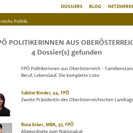
DOSSIERS
BLOG
NETZWERK
reichs Politik.
PÖ POLITIKERINNEN AUS OBERÖSTERREI
4 Dossier(s) gefunden
FPÖ Politikerinnen aus Oberösterreich - Familienstand
Beruf, Lebenslauf. Die komplette Liste:
Sabine
Binder
, 54,
FPÖ
Zweite Präsidentin des Oberösterreichischen Landtag
Rosa
Ecker
,
MBA
, 57,
FPÖ
Abgeordnete zum Nationalrat