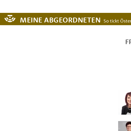
MEINE ABGEORDNETEN
So tickt Öster
F