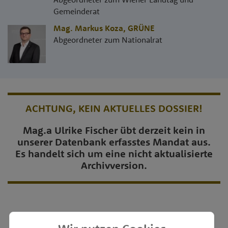
Gemeinderat
Mag. Markus Koza
,
GRÜNE
Abgeordneter zum Nationalrat
ACHTUNG, KEIN AKTUELLES DOSSIER!
Mag.a Ulrike Fischer übt derzeit kein in
unserer Datenbank erfasstes Mandat aus.
Es handelt sich um eine nicht aktualisierte
Archivversion.