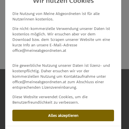
Wir nutzen Cookies
MEINE ABGEORDNETEN
Die Nutzung von Meine Abgeordneten ist für alle
Nutzerinnen kostenlos.
unterstützt von
Die nicht-kommerzielle Verwendung unserer Daten ist
kostenlos möglich. Wir ersuchen aber vor dem
Download bzw. dem Scrapen unserer Website um eine
kurze Info an unsere E-Mail-Adresse
office@meineabgeordneten.at
Die gewerbliche Nutzung unserer Daten ist lizenz- und
kostenpflichtig. Daher ersuchen wir vor der
kommerziellen Nutzung um Kontaktaufnahme unter
office@meineabgeordneten.at zum Abschluss einer
entsprechenden Lizenzvereinbarung.
INFO
Diese Website verwendet Cookies, um die
Benutzerfreundlichkeit zu verbessern.
SPENDEN
Alles akzeptieren
IMPRESSUM & KONTAKT
DATENSCHUTZ