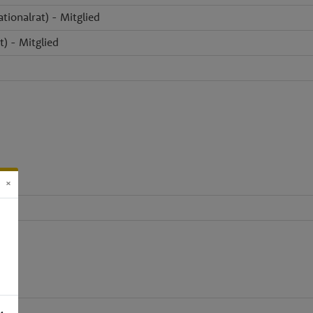
tionalrat) - Mitglied
t) - Mitglied
×