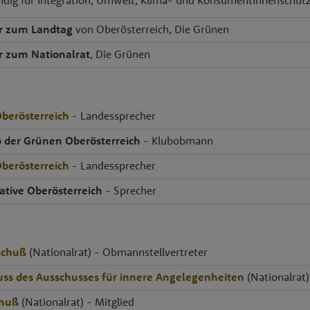
ndig für Integration, Umwelt, Klima- und KonsumentInnenschut
r zum Landtag
von Oberösterreich, Die Grünen
r zum Nationalrat
, Die Grünen
berösterreich
- Landessprecher
 der Grünen Oberösterreich
- Klubobmann
berösterreich
- Landessprecher
ative Oberösterreich
- Sprecher
schuß
(Nationalrat) - Obmannstellvertreter
ss des Ausschusses für innere Angelegenheiten
(Nationalrat)
chuß
(Nationalrat) - Mitglied