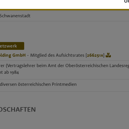
O
 Schwanenstadt
etzwerk
olding GmbH
- Mitglied des Aufsichtsrates [
266251x
]
rer (Vertragslehrer beim Amt der Oberösterreichischen Landesreg
t ab 1984
i diversen österreichischen Printmedien
EDSCHAFTEN