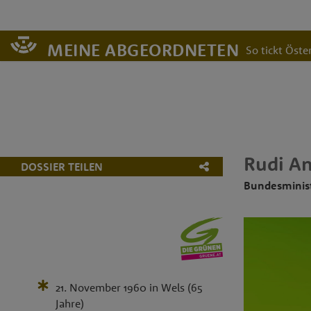
MEINE ABGEORDNETEN
So tickt Öster
Rudi
An
DOSSIER TEILEN
Bundesminist
21. November 1960
in
Wels
(65
Jahre)