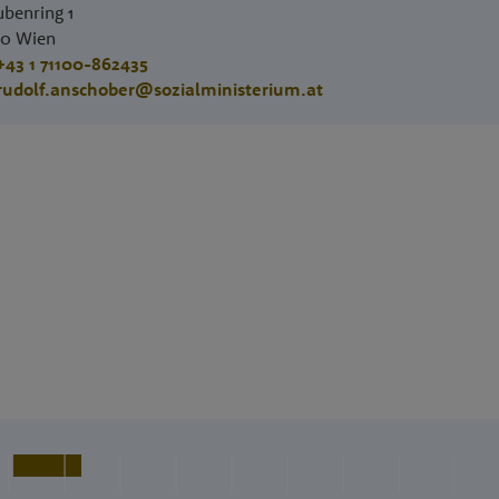
ubenring 1
10
Wien
+43 1 71100-862435
rudolf.anschober@sozialministerium.at