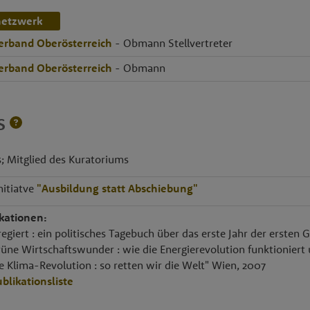
netzwerk
erband Oberösterreich
- Obmann Stellvertreter
erband Oberösterreich
- Obmann
ES
; Mitglied des Kuratoriums
nitiatve
"Ausbildung statt Abschiebung"
ikationen:
regiert : ein politisches Tagebuch über das erste Jahr der erste
rüne Wirtschaftswunder : wie die Energierevolution funktioniert 
e Klima-Revolution : so retten wir die Welt" Wien, 2007
blikationsliste