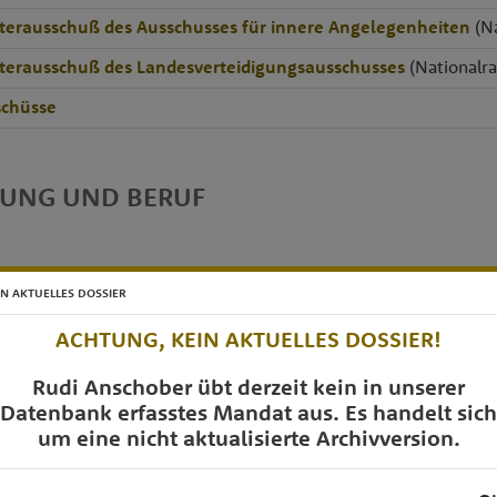
terausschuß des Ausschusses für innere Angelegenheiten
(Na
terausschuß des Landesverteidigungsausschusses
(Nationalra
chüsse
DUNG UND BERUF
IN AKTUELLES DOSSIER
e Akademie
, Salzburg
ACHTUNG, KEIN AKTUELLES DOSSIER!
eur, Linz
Rudi Anschober übt derzeit kein in unserer
schaftskammer Oberösterreich
Datenbank erfasstes Mandat aus. Es handelt sich
t: Journalistenschule der Handelskammer Linz
um eine nicht aktualisierte Archivversion.
a: Redakteurskurs im Wirtschaftsförderungsinstitut in Linz
gymnasium
, Vöcklabruck