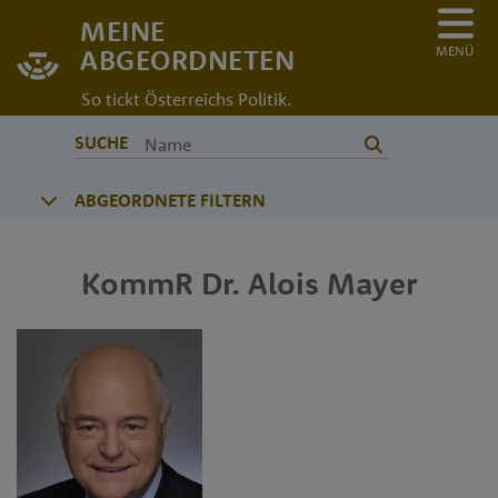
MEINE
MENÜ
ABGEORDNETEN
So tickt Österreichs Politik.
SUCHE
ABGEORDNETE FILTERN
KommR Dr.
Alois
Mayer