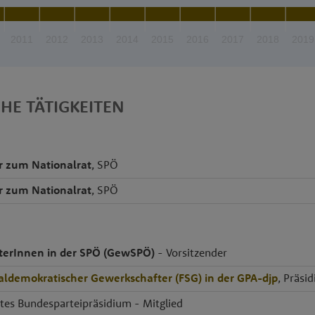
2011
2012
2013
2014
2015
2016
2017
2018
2019
CHE TÄTIGKEITEN
r zum Nationalrat
, SPÖ
r zum Nationalrat
, SPÖ
terInnen in der SPÖ (GewSPÖ)
- Vorsitzender
ialdemokratischer Gewerkschafter (FSG) in der GPA-djp
, Präsi
rtes Bundesparteipräsidium - Mitglied