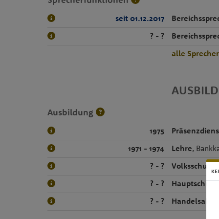
seit 01.12.2017
Bereichsspre
? - ?
Bereichsspre
alle Spreche
AUSBIL
Ausbildung
1975
Präsenzdiens
1971 - 1974
Lehre
, Bank
? - ?
Volksschule
KE
? - ?
Hauptschule
? - ?
Handelsakad