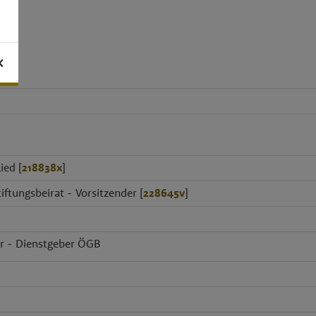
K
ied [
218838x
]
iftungsbeirat - Vorsitzender [
228645v
]
ier - Dienstgeber ÖGB