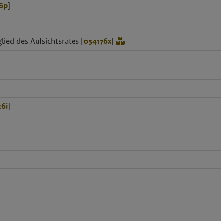
6p
]
lied des Aufsichtsrates [
054176x
]
26i
]