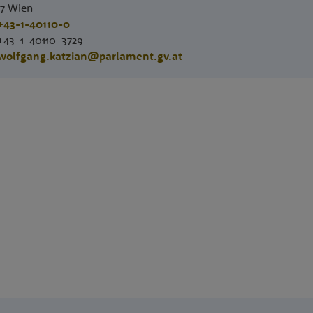
17
Wien
+43-1-40110-0
+43-1-40110-3729
wolfgang.katzian@parlament.gv.at