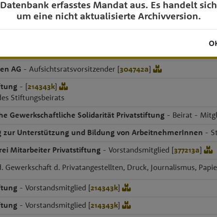
Datenbank erfasstes Mandat aus. Es handelt sich
um eine nicht aktualisierte Archivversion.
etzwerk
O
her Gewerkschaftsbund; Präsident
ien AG
- Aufsichtsratsvorsitzender [
304742a
]
ftung
- [
214343k
]
des Stiftungsbeirats
he Gewerkschaftliche Solidarität Privatstiftung
- Beirat - Mitgl
ng zur Unterstützung und Bildung von ArbeitnehmerInnen
- St
ei Mitarbeiter Privatstiftung
- Vorstandsmitglied [
377213a
]
d. Gewerkschaft d. Privatangestellten, Druck, Journalismus, Pap
ftung
- Vorstandsmitglied [
214343k
]
ftung
- Vorstandsmitglied [
214343k
]