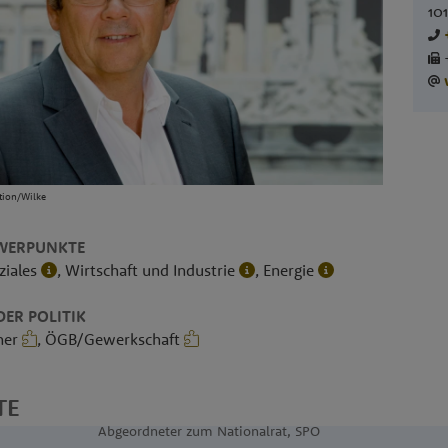
10
tion/Wilke
WERPUNKTE
ziales
, Wirtschaft und Industrie
, Energie
ER POLITIK
mer
, ÖGB/Gewerkschaft
TE
Abgeordneter zum Nationalrat, SPÖ