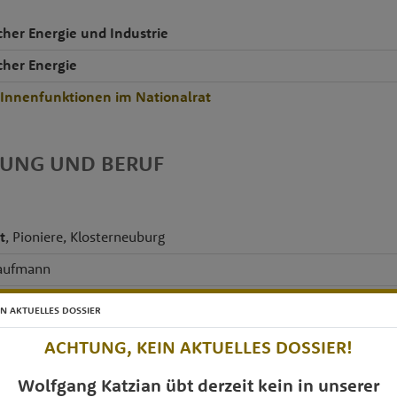
cher Energie und Industrie
cher Energie
rInnenfunktionen im Nationalrat
DUNG UND BERUF
t
, Pioniere, Klosterneuburg
kaufmann
IN AKTUELLES DOSSIER
ACHTUNG, KEIN AKTUELLES DOSSIER!
emie
Wolfgang Katzian übt derzeit kein in unserer