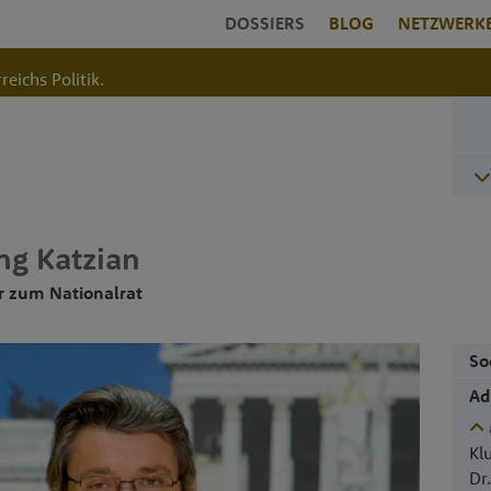
DOSSIERS
BLOG
NETZWERK
reichs Politik.
ng
Katzian
r zum Nationalrat
So
Ad
Kl
Dr