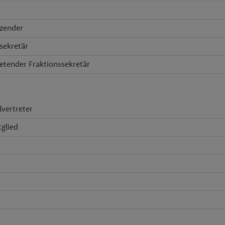
tzender
sekretär
retender Fraktionssekretär
vertreter
tglied