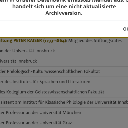
handelt sich um eine nicht aktualisierte
Archivversion.
etzwerk
O
Tirol Holding GmbH
- Geschäftsführer [
466964m
]
iftung PETER KAISER (1793-1864)
: Mitglied des Stiftungsrates
 an der Universität Innsbruck
iversität Innsbruck
 der Philologisch-Kulturwissenschaftlichen Fakultät
er des Institutes für Sprachen und Literaturen
des Kollegium der Geisteswissenschaftlichen Fakultät
sistent am Institut für Klassische Philologie der Universität Inns
ner Professur an der Universität München
ner Professur an der Universität Graz