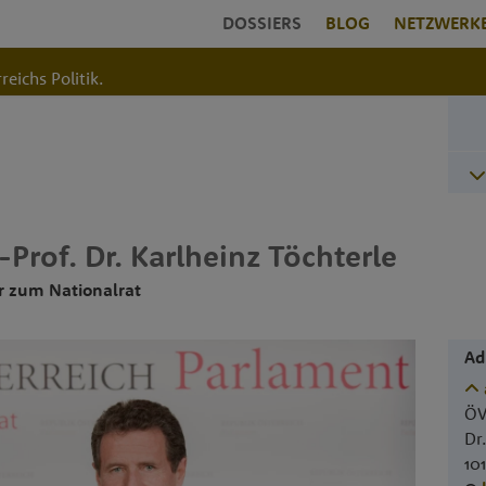
DOSSIERS
BLOG
NETZWERK
reichs Politik.
-Prof. Dr.
Karlheinz
Töchterle
r zum Nationalrat
Ad
ÖV
Dr
10