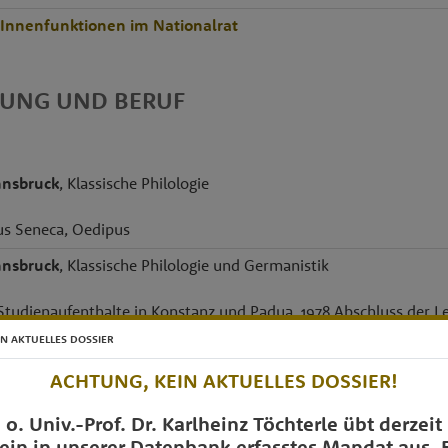
rInnenfunktionen im Nationalrat
DUNG UND BERUF
nnsbruck
, Klassische Philologie
us Seneca, Oedipus
nnsbruck
, Klassische Philologie und Germanistik
t Studienaufenthalte in Konstanz und Padua, 1978 Abschluss der
IN AKTUELLES DOSSIER
lologie
ACHTUNG, KEIN AKTUELLES DOSSIER!
Ciceros Staatsschrift im Unterricht. Eine hist. u. systemat. Anal
.
o. Univ.-Prof. Dr. Karlheinz Töchterle übt derzeit
ein in unserer Datenbank erfasstes Mandat aus. 