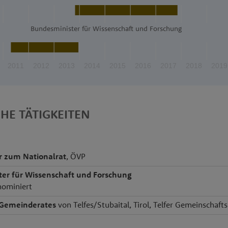
Bundesminister für Wissenschaft und Forschung
2011
2012
2013
2014
2015
2016
2017
2018
2019
CHE TÄTIGKEITEN
r zum Nationalrat
, ÖVP
er für Wissenschaft und Forschung
nominiert
 Gemeinderates
von Telfes/Stubaital, Tirol, Telfer Gemeinschaf