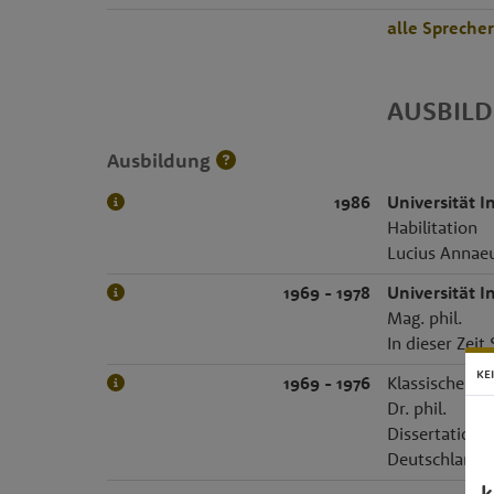
alle Spreche
AUSBIL
Ausbildung
1986
Universität I
Habilitation
Lucius Annae
1969 - 1978
Universität I
Mag. phil.
In dieser Zei
KE
1969 - 1976
Klassische Phi
Dr. phil.
Dissertation: 
Deutschlands
k