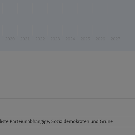
2020
2021
2022
2023
2024
2025
2026
2027
tsliste Parteiunabhängige, Sozialdemokraten und Grüne