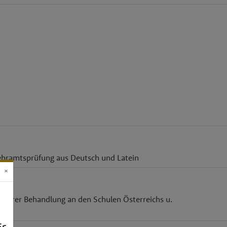
 Lehramtsprüfung aus Deutsch und Latein
×
yse ihrer Behandlung an den Schulen Österreichs u.
Es