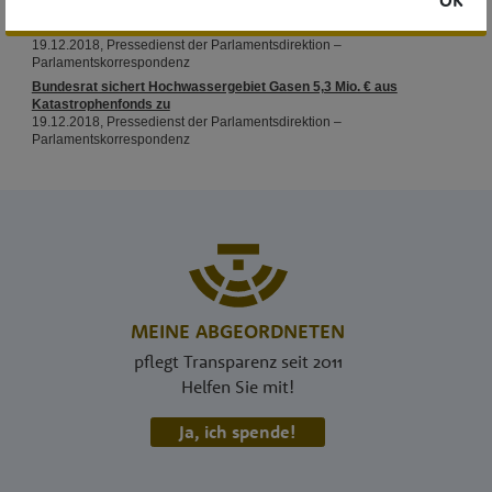
OK
MEINE ABGEORDNETEN
pflegt Transparenz seit 2011
Helfen Sie mit!
Ja, ich spende!