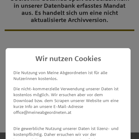
in unserer Datenbank erfasstes Mandat
aus. Es handelt sich um eine nicht
aktualisierte Archivversion.
Wir nutzen Cookies
MEINE ABGEORDNETEN
Die Nutzung von Meine Abgeordneten ist für alle
Nutzerinnen kostenlos.
unterstützt von
Die nicht-kommerzielle Verwendung unserer Daten ist
kostenlos möglich. Wir ersuchen aber vor dem
Download bzw. dem Scrapen unserer Website um eine
kurze Info an unsere E-Mail-Adresse
office@meineabgeordneten.at
Die gewerbliche Nutzung unserer Daten ist lizenz- und
kostenpflichtig. Daher ersuchen wir vor der