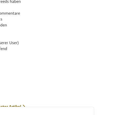
Feeds haben
kommentare
ts
eden
serer User)
fend
ster Artikel