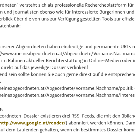
dneten" versteht sich als professionelle Rechercheplattform für
en und Journalisten ebenso wie für interessierte Bürgerinnen und
rblick über die von uns zur Verfügung gestellten Tools zur effizi
Datenbank:
s unserer Abgeordneten haben eindeutige und permanente URLs 
//www.meineabgeordneten.at/Abgeordnete/Vorname.Nachname.
 im Rahmen aktueller Berichterstattung in Online-Medien oder 
direkt auf das jeweilige Dossier verlinken!
nd sein sollte können Sie auch gerne direkt auf die entsprechen
:
eineabgeordneten.at/Abgeordnete/Vorname.Nachname/politik 
eineabgeordneten.at/Abgeordnete/Vorname.Nachname/interess
s:
ordneten-Dossier existieren drei RSS-Feeds, die mit den üblic
http://www.google.at/reader/
) abonniert werden können. Dam
auf dem Laufenden gehalten, wenn ein bestimmtes Dossier kom