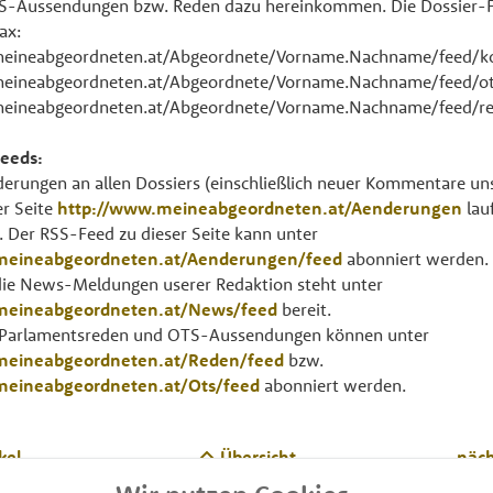
S-Aussendungen bzw. Reden dazu hereinkommen. Die Dossier-
ax:
meineabgeordneten.at/Abgeordnete/Vorname.Nachname/feed/
eineabgeordneten.at/Abgeordnete/Vorname.Nachname/feed/o
eineabgeordneten.at/Abgeordnete/Vorname.Nachname/feed/r
eeds:
erungen an allen Dossiers (einschließlich neuer Kommentare un
r Seite
http://www.meineabgeordneten.at/Aenderungen
lau
 Der RSS-Feed zu dieser Seite kann unter
meineabgeordneten.at/Aenderungen/feed
abonniert werden.
die News-Meldungen userer Redaktion steht unter
meineabgeordneten.at/News/feed
bereit.
n Parlamentsreden und OTS-Aussendungen können unter
meineabgeordneten.at/Reden/feed
bzw.
meineabgeordneten.at/Ots/feed
abonniert werden.
kel
Übersicht
näch