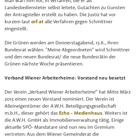
Man warf ihm vor, in Verfahren, die er als
Landesbediensteter selbst leitete, Gutachten zu Gunsten
der Antragsteller erstellt zu haben. Die Justiz hat vor
kurzem laut
orf.at
alle Verfahren gegen Schmittner
eingestellt.
Die Grünen werden am Donnerstagabend, 13.6., ihren
Bundesrat wählen. "Meine Abgeordneten" wird Schmittner
und den neuen Bundesrat/ die neue Bundesrätin der
Grünen nächste Woche präsentieren.
Verband Wiener Arbeiterheime: Vorstand neu besetzt
Der Verein „Verband Wiener Arbeiterheime“ hat Mitte März
2013 einen neuen Vorstand nominiert. Der Verein ist
Alleineigentümer der A.W.H. Beteiligungsgesellschaft
m.b.H., dieser gehört das
Echo - Medienhaus
. Weiters ist
die A.W.H. GmbH als Immobilienverwaltung tätig. Einige
aktuelle SPÖ-Mandatare sind nun neu im Gremium
vertreten: Aus dem Wiener Gemeinderat die