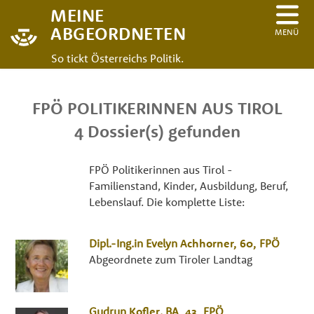
MEINE
ABGEORDNETEN
MENÜ
So tickt Österreichs Politik.
FPÖ POLITIKERINNEN AUS TIROL
4 Dossier(s) gefunden
FPÖ Politikerinnen aus Tirol -
Familienstand, Kinder, Ausbildung, Beruf,
Lebenslauf. Die komplette Liste:
Dipl.-Ing.in
Evelyn
Achhorner
, 60,
FPÖ
Abgeordnete zum Tiroler Landtag
Gudrun
Kofler
,
BA
, 43,
FPÖ