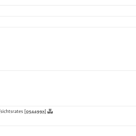
sichtsrates [
054499x
]