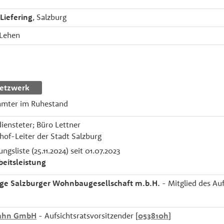
Liefering
, Salzburg
 Lehen
etzwerk
amter im Ruhestand
iensteter; Büro Lettner
uhof-Leiter der Stadt Salzburg
ngsliste (25.11.2024) seit 01.07.2023
beitsleistung
ge Salzburger Wohnbaugesellschaft m.b.H.
- Mitglied des Auf
bahn GmbH
- Aufsichtsratsvorsitzender [
053810h
]