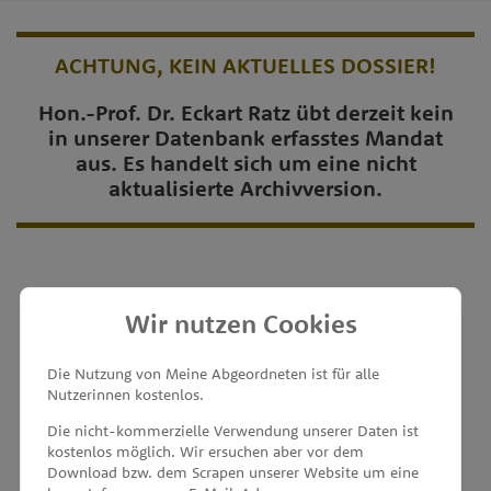
ACHTUNG, KEIN AKTUELLES DOSSIER!
Hon.-Prof. Dr. Eckart Ratz übt derzeit kein
in unserer Datenbank erfasstes Mandat
aus. Es handelt sich um eine nicht
aktualisierte Archivversion.
Wir nutzen Cookies
MEINE ABGEORDNETEN
Die Nutzung von Meine Abgeordneten ist für alle
Nutzerinnen kostenlos.
unterstützt von
Die nicht-kommerzielle Verwendung unserer Daten ist
kostenlos möglich. Wir ersuchen aber vor dem
Download bzw. dem Scrapen unserer Website um eine