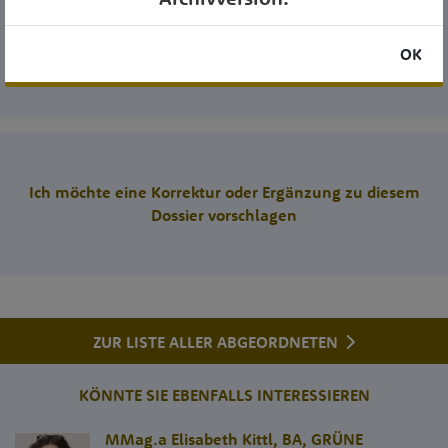
Helfen Sie mit!
OK
Ja, ich spende!
Ich möchte eine Korrektur oder Ergänzung zu diesem
Dossier vorschlagen
ZUR LISTE ALLER ABGEORDNETEN
KÖNNTE SIE EBENFALLS INTERESSIEREN
MMag.a Elisabeth Kittl, BA
,
GRÜNE