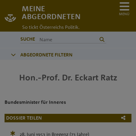
MEINE
MENÜ
ABGEORDNETEN
So tickt Österreichs Politik.
SUCHE
ABGEORDNETE FILTERN
Hon.-Prof. Dr.
Eckart
Ratz
Bundesminister für Inneres
DOSSIER TEILEN
28. Juni 1953
in
Bregenz
(73 Jahre)