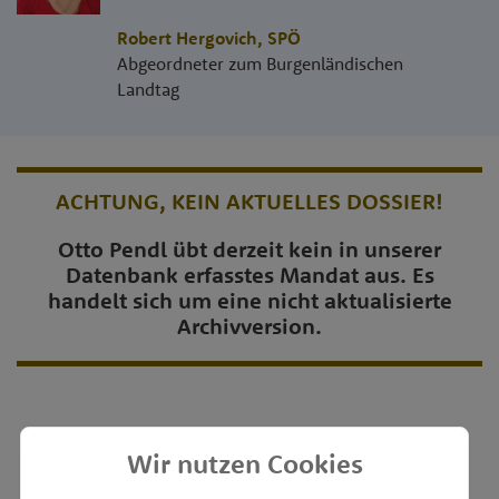
Robert Hergovich
,
SPÖ
Abgeordneter zum Burgenländischen
Landtag
ACHTUNG, KEIN AKTUELLES DOSSIER!
Otto Pendl übt derzeit kein in unserer
Datenbank erfasstes Mandat aus. Es
handelt sich um eine nicht aktualisierte
Archivversion.
Wir nutzen Cookies