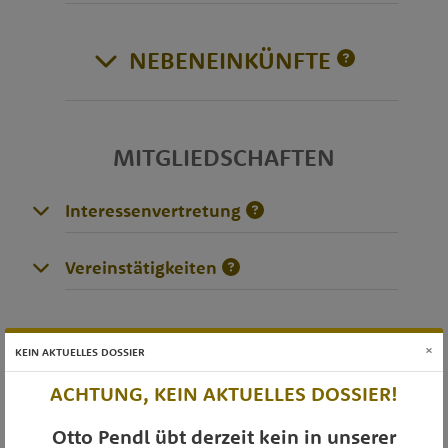
NEBENEINKÜNFTE
MITGLIEDSCHAFTEN
Interessenvertretung
Vereinstätigkeiten
DIVERSES
×
KEIN AKTUELLES DOSSIER
ACHTUNG, KEIN AKTUELLES DOSSIER!
Otto Pendl übt derzeit kein in unserer
OTS-AUSSENDUNGEN