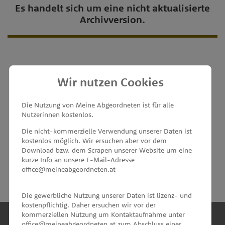
Es handelt sich um eine nicht aktualisierte
Archivversion.
Wir nutzen Cookies
MEINE ABGEORDNETEN
Die Nutzung von Meine Abgeordneten ist für alle
Nutzerinnen kostenlos.
unterstützt von
Die nicht-kommerzielle Verwendung unserer Daten ist
kostenlos möglich. Wir ersuchen aber vor dem
Download bzw. dem Scrapen unserer Website um eine
kurze Info an unsere E-Mail-Adresse
office@meineabgeordneten.at
Die gewerbliche Nutzung unserer Daten ist lizenz- und
kostenpflichtig. Daher ersuchen wir vor der
kommerziellen Nutzung um Kontaktaufnahme unter
office@meineabgeordneten.at zum Abschluss einer