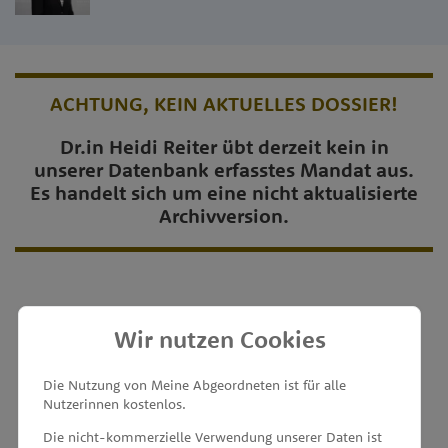
ACHTUNG, KEIN AKTUELLES DOSSIER!
Dr.in Heidi Reiter übt derzeit kein in
unserer Datenbank erfasstes Mandat aus.
Es handelt sich um eine nicht aktualisierte
Archivversion.
Wir nutzen Cookies
MEINE ABGEORDNETEN
Die Nutzung von Meine Abgeordneten ist für alle
Nutzerinnen kostenlos.
unterstützt von
Die nicht-kommerzielle Verwendung unserer Daten ist