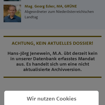
Mag. Georg Ecker, MA
,
GRÜNE
Abgeordneter zum Niederösterreichischen
Landtag
ACHTUNG, KEIN AKTUELLES DOSSIER!
Hans-Jörg Jenewein, M.A. übt derzeit kein
in unserer Datenbank erfasstes Mandat
aus. Es handelt sich um eine nicht
aktualisierte Archivversion.
Wir nutzen Cookies