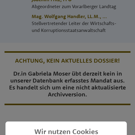
Abgeordneter zum Vorarlberger Landtag
Mag. Wolfgang Handler, LL.M.
,
...
Stellvertretender Leiter der Wirtschafts-
und Korruptionsstaatsanwaltschaft
ACHTUNG, KEIN AKTUELLES DOSSIER!
Dr.in Gabriela Moser übt derzeit kein in
unserer Datenbank erfasstes Mandat aus.
Es handelt sich um eine nicht aktualisierte
Archivversion.
Wir nutzen Cookies