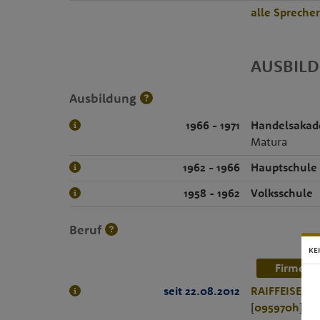
alle Spreche
AUSBIL
Ausbildung
1966 - 1971
Handelsakad
Matura
1962 - 1966
Hauptschule
1958 - 1962
Volksschule
Beruf
KE
Firmenn
seit 22.08.2012
RAIFFEISEN-
[
095970h
]