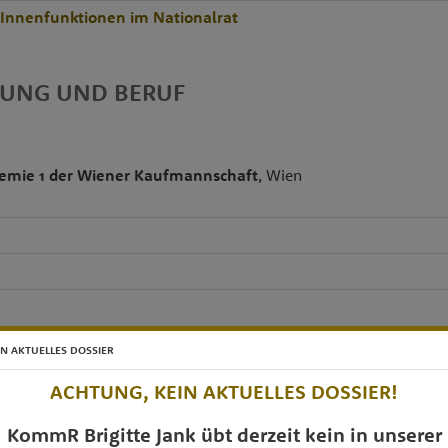
rInnenfunktionen im Nationalrat
DUNG UND BERUF
emie 1 der Wiener Kaufmannschaft
, Wien
IN AKTUELLES DOSSIER
etzwerk
ACHTUNG, KEIN AKTUELLES DOSSIER!
HOLDING NIEDERÖSTERREICH-WIEN registrierte Genossenschaf
KommR Brigitte Jank übt derzeit kein in unserer