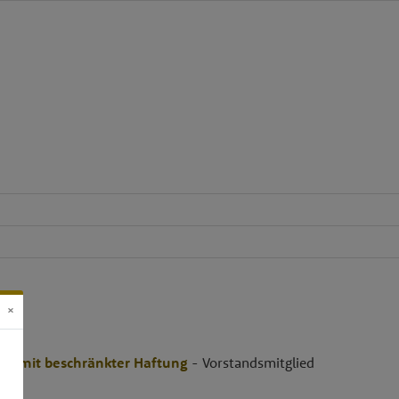
×
t mit beschränkter Haftung
- Vorstandsmitglied