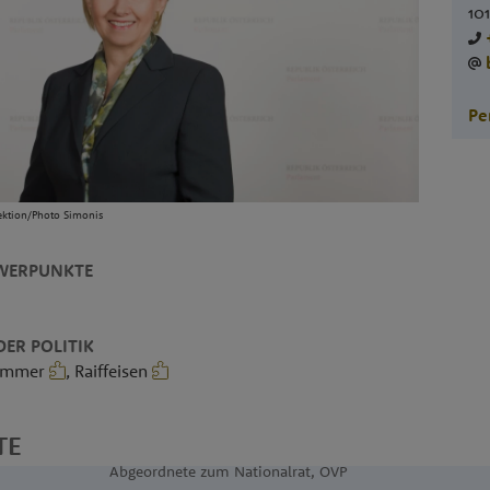
10
Pe
ektion/Photo Simonis
WERPUNKTE
ER POLITIK
kammer
, Raiffeisen
TE
Abgeordnete zum Nationalrat, ÖVP