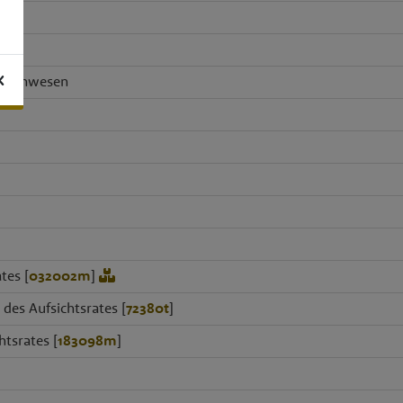
K
bilienwesen
tes [
032002m
]
 des Aufsichtsrates [
72380t
]
htsrates [
183098m
]