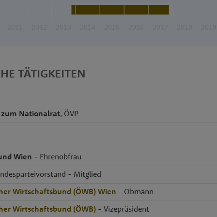
2011
2012
2013
2014
2015
2016
2017
2018
2019
CHE TÄTIGKEITEN
 zum Nationalrat
, ÖVP
bund Wien
- Ehrenobfrau
andesparteivorstand - Mitglied
cher Wirtschaftsbund (ÖWB) Wien
- Obmann
cher Wirtschaftsbund (ÖWB)
- Vizepräsident