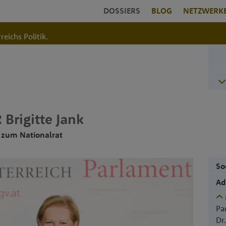
DOSSIERS
BLOG
NETZWERK
reichs Politik.
R
Brigitte
Jank
 zum Nationalrat
So
Ad
Pa
Dr