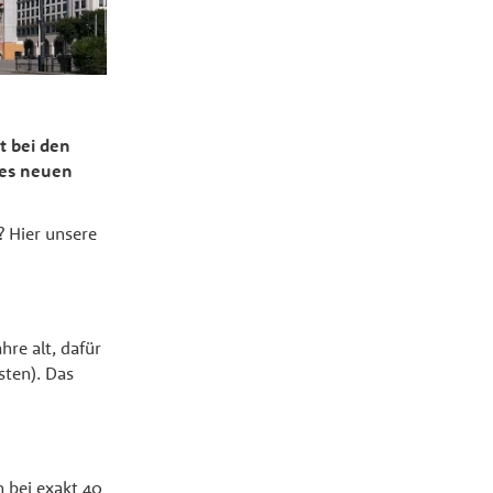
t bei den
des neuen
 Hier unsere
hre alt, dafür
sten). Das
n bei exakt 40