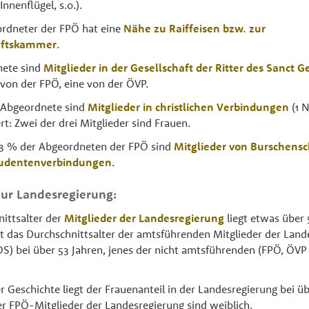
nnenflügel, s.o.).
rdneter der FPÖ hat eine
Nähe zu Raiffeisen bzw. zur
aftskammer
.
nete sind
Mitglieder in der Gesellschaft der Ritter des Sanct G
 von der FPÖ, eine von der ÖVP.
i Abgeordnete sind
Mitglieder in christlichen Verbindungen
(1 
: Zwei der drei Mitglieder sind Frauen.
23 % der Abgeordneten der FPÖ sind
Mitglieder von Burschensc
tudentenverbindungen
.
zur Landesregierung:
ittsalter der
Mitglieder der Landesregierung
liegt etwas über 
egt das Durchschnittsalter der amtsführenden Mitglieder der Lan
) bei über 53 Jahren, jenes der nicht amtsführenden (FPÖ, ÖV
er Geschichte liegt der Frauenanteil in der Landesregierung bei 
r FPÖ-Mitglieder der Landesregierung sind weiblich.