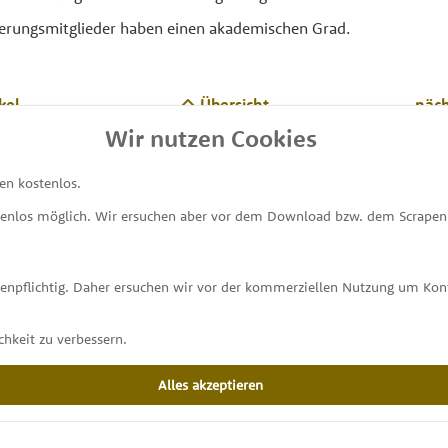
erungsmitglieder haben einen akademischen Grad.
kel
Übersicht
näch
Wir nutzen Cookies
en kostenlos.
tenlos möglich. Wir ersuchen aber vor dem Download bzw. dem Scrapen 
MEINE ABGEORDNETEN
unterstützt von
stenpflichtig. Daher ersuchen wir vor der kommerziellen Nutzung um K
hkeit zu verbessern.
Alles akzeptieren