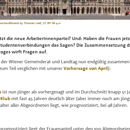
hochauflösend
by
Thomas Ledl
,
CC BY-SA 4.0
etzt die neue ArbeiterInnenpartei? Und: Haben die Frauen jetz
n Studentenverbindungen das Sagen? Die Zusammensetzung 
ages wirft Fragen auf.
h der Wiener Gemeinderat und Landtag nun endgültig zusammen?
um Teil verglichen mit unserer
Vorhersage von April
):
b
ist nun jünger als vorhergesagt und im Durchschnitt knapp 51 Ja
 Klub
mit fast 45 Jahren deutlich älter (aber immer noch am jüng
lter aller Abgeordneten liegt, wie prognostiziert, bei 48 Jahren.
 prognostiziert liegt der Frauenanteil unter den 100 Abgeordnete