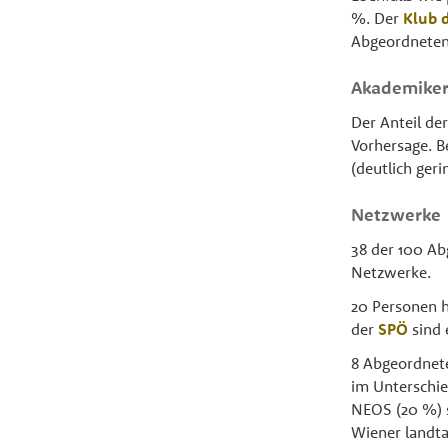
%. Der
Klub 
Abgeordneten 
Akademike
Der Anteil de
Vorhersage. B
(deutlich geri
Netzwerke
38 der 100 Ab
Netzwerke.
20 Personen 
der
SPÖ
sind 
8 Abgeordnet
im Unterschie
NEOS (20 %) s
Wiener landta