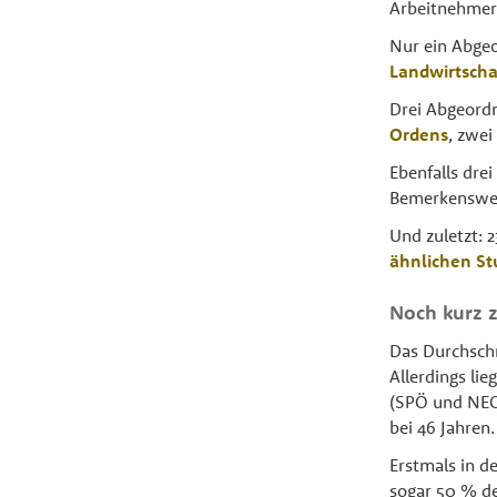
ArbeitnehmerI
Nur ein Abgeo
Landwirtsch
Drei Abgeord
Ordens
, zwei
Ebenfalls dre
Bemerkenswert
Und zuletzt: 
ähnlichen S
Noch kurz 
Das Durchschn
Allerdings li
(SPÖ und NEOS
bei 46 Jahren.
Erstmals in d
sogar 50 % de