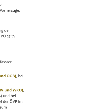
2
 Vorhersage.
ng der
 FPÖ 27 %
fassten
 und ÖGB)
, bei
 (IV und WKO)
,
%) und bei
el der ÖVP im
 zum