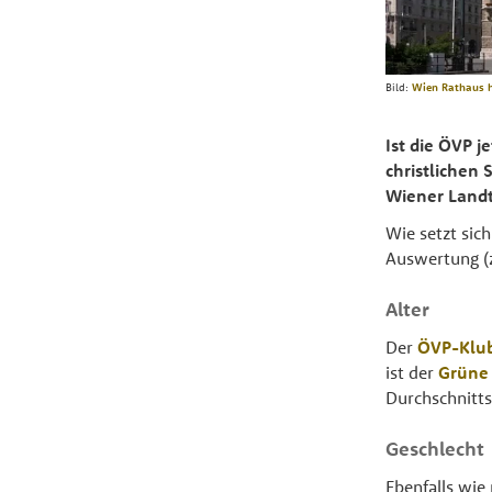
Bild:
Wien Rathaus 
Ist die ÖVP j
christliche
Wiener Landt
Wie setzt sic
Auswertung (z
Alter
Der
ÖVP-Klu
ist der
Grüne
Durchschnittsa
Geschlecht
Ebenfalls wie