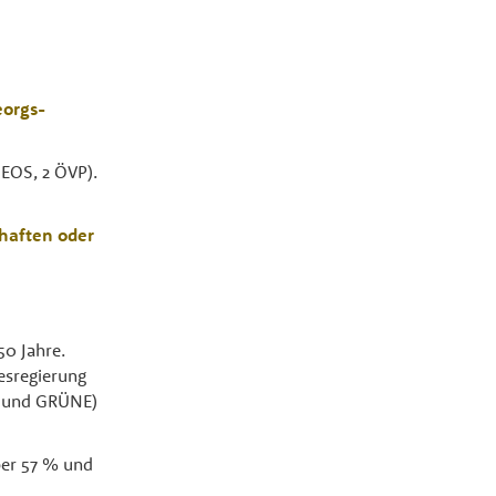
eorgs-
NEOS, 2 ÖVP).
haften oder
50 Jahre.
desregierung
P und GRÜNE)
über 57 % und