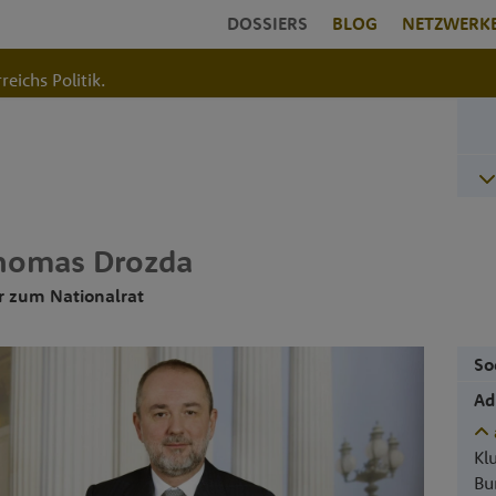
DOSSIERS
BLOG
NETZWERK
reichs Politik.
homas
Drozda
r zum Nationalrat
So
Ad
Kl
Bu