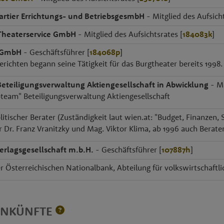
tier Errichtungs- und BetriebsgesmbH
- Mitglied des Aufsicht
Theaterservice GmbH
- Mitglied des Aufsichtsrates [
184083k
]
 GmbH
- Geschäftsführer [
184068p
]
richten begann seine Tätigkeit für das Burgtheater bereits 1998.
eteiligungsverwaltung Aktiengesellschaft in Abwicklung
- Mi
team" Beteiligungsverwaltung Aktiengesellschaft
itischer Berater (Zuständigkeit laut wien.at: "Budget, Finanzen, 
 Dr. Franz Vranitzky und Mag. Viktor Klima, ab 1996 auch Berater
rlagsgesellschaft m.b.H.
- Geschäftsführer [
107887h
]
er Österreichischen Nationalbank, Abteilung für volkswirtschaftl
INKÜNFTE