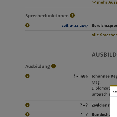
mehr Auss
Sprecherfunktionen
seit 01.12.2017
Bereichsspre
alle Spreche
AUSBIL
Ausbildung
? - 1989
Johannes Kep
Mag.
Diplomarbeit 
KE
unterschiedli
? - ?
Zivildienst
? - ?
Bundeshand