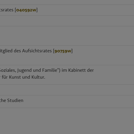
srates [
040592w
]
tglied des Aufsichtsrates [
90759w
]
Soziales, Jugend und Familie") im Kabinett der
 für Kunst und Kultur.
iche Studien