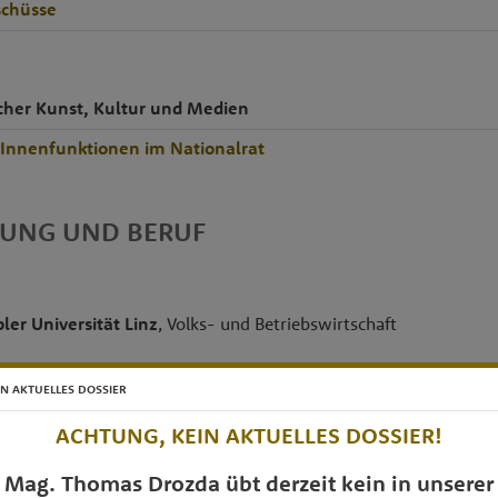
chüsse
cher Kunst, Kultur und Medien
rInnenfunktionen im Nationalrat
DUNG UND BERUF
ler Universität Linz
, Volks- und Betriebswirtschaft
(1989): "Die Internationalisierung verstaatlichter und privater ö
IN AKTUELLES DOSSIER
che Motivationen und Fähigkeiten"
ACHTUNG, KEIN AKTUELLES DOSSIER!
Mag. Thomas Drozda übt derzeit kein in unserer
elsakademie
, Traun