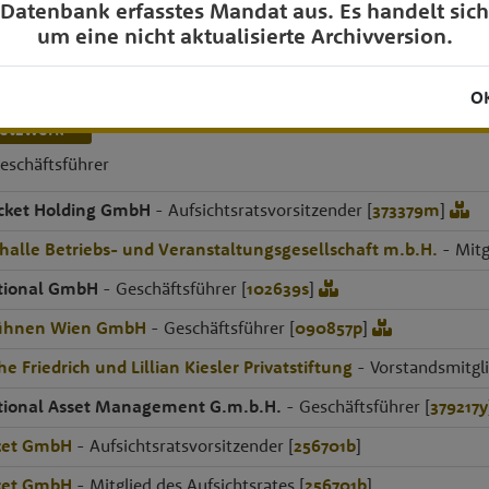
Datenbank erfasstes Mandat aus. Es handelt sich
um eine nicht aktualisierte Archivversion.
O
etzwerk
eschäftsführer
cket Holding GmbH
- Aufsichtsratsvorsitzender [
373379m
]
halle Betriebs- und Veranstaltungsgesellschaft m.b.H.
- Mitg
tional GmbH
- Geschäftsführer [
102639s
]
Bühnen Wien GmbH
- Geschäftsführer [
090857p
]
he Friedrich und Lillian Kiesler Privatstiftung
- Vorstandsmitgli
tional Asset Management G.m.b.H.
- Geschäftsführer [
379217y
ket GmbH
- Aufsichtsratsvorsitzender [
256701b
]
ket GmbH
- Mitglied des Aufsichtsrates [
256701b
]