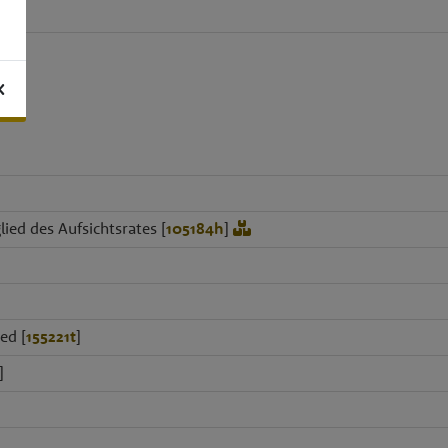
K
lied des Aufsichtsrates [
105184h
]
ed [
155221t
]
]