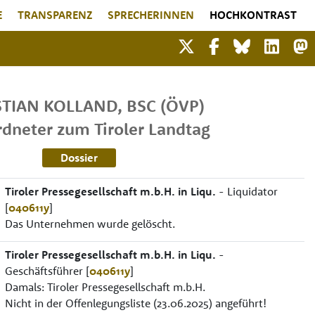
E
TRANSPARENZ
SPRECHERINNEN
HOCHKONTRAST
STIAN
KOLLAND
,
BSC
(ÖVP)
dneter zum Tiroler Landtag
Dossier
Tiroler Pressegesellschaft m.b.H. in Liqu.
- Liquidator
[
040611y
]
Das Unternehmen wurde gelöscht.
Tiroler Pressegesellschaft m.b.H. in Liqu.
-
Geschäftsführer [
040611y
]
Damals: Tiroler Pressegesellschaft m.b.H.
Nicht in der Offenlegungsliste (23.06.2025) angeführt!