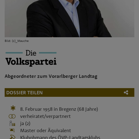
Bild:
(c)_Mauche
Abgeordneter zum Vorarlberger Landtag
DOSSIER TEILEN
8. Februar 1958
in
Bregenz
(68 Jahre)
verheiratet/verpartnert
ja (2)
Master oder Äquivalent
Klubobmann des ÖVP-Landtagsklubs