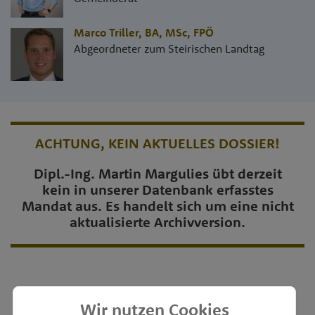
Marco Triller, BA, MSc
,
FPÖ
Abgeordneter zum Steirischen Landtag
ACHTUNG, KEIN AKTUELLES DOSSIER!
Dipl.-Ing. Martin Margulies übt derzeit
kein in unserer Datenbank erfasstes
Mandat aus. Es handelt sich um eine nicht
aktualisierte Archivversion.
Wir nutzen Cookies