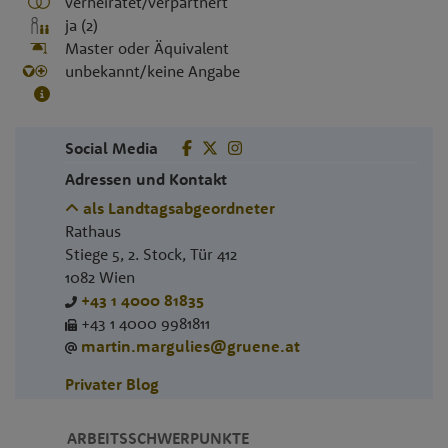
verheiratet/verpartnert
ja (2)
Master oder Äquivalent
unbekannt/keine Angabe
Social Media
Adressen und Kontakt
als Landtagsabgeordneter
Rathaus
Stiege 5, 2. Stock, Tür 412
1082
Wien
+43 1 4000 81835
+43 1 4000 9981811
martin.margulies@gruene.at
Privater Blog
ARBEITSSCHWERPUNKTE