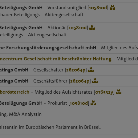
 Beteiligungs GmbH
- Vorstandsmitglied [
105810d
]
rbauer Beteiligungs - Aktiengesellschaft
 Beteiligungs GmbH
- Aktionär [
105810d
]
eteiligungs - Aktiengesellschaft
che Forschungsförderungsgesellschaft mbH
- Mitglied des Aufs
zentrum Gesellschaft mit beschränkter Haftung
- Mitglied d
oatings GmbH
- Gesellschafter [
262064p
]
oatings GmbH
- Geschäftsführer [
262064p
]
berösterreich
- Mitglied des Aufsichtsrates [
076532y
]
 Beteiligungs GmbH
- Prokurist [
105810d
]
ing; M&A Analystin
istentin im Europäischen Parlament in Brüssel.