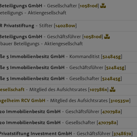
 Beteiligungs GmbH
- Gesellschafter [
105810d
]
eteiligungs - Aktiengesellschaft
Privatstiftung
- Stifter [
140280w
]
 Beteiligungs GmbH
- Geschäftsführer [
105810d
]
rbauer Beteiligungs - Aktiengesellschaft
ße 5 Immobilienbesitz GmbH
- Kommanditist [
524845g
]
ße 5 Immobilienbesitz GmbH
- Geschäftsführer [
524845g
]
ße 5 Immobilienbesitz GmbH
- Gesellschafter [
524845g
]
esellschaft
- Mitglied des Aufsichtsrates [
107386x
]
Ingelheim RCV GmbH
- Mitglied des Aufsichtsrates [
310535w
]
 20 Immobilienbesitz GmbH
- Geschäftsführer [
470798a
]
 20 Immobilienbesitz GmbH
- Gesellschafter [
470798a
]
Privatstiftung Investment GmbH
- Geschäftsführer [
374867a
]