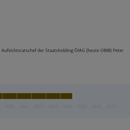
 Aufsichtsratschef der Staatsholding ÖIAG (heute OBIB) Peter
2020
2021
2022
2023
2024
2025
2026
2027