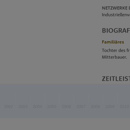
NETZWERKE D
Industriellen
BIOGRAF
Familiäres
Tochter des f
Mitterbauer.
ZEITLEIS
2002
2003
2004
2005
2006
2007
2008
2009
2010