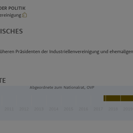
ER POLITIK
vereinigung
ISCHES
rüheren Präsidenten der Industriellenvereinigung und ehemaligen
TE
Abgeordnete zum Nationalrat, ÖVP
2011
2012
2013
2014
2015
2016
2017
2018
2019