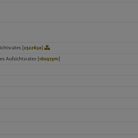
ichtsrates [
252263a
]
es Aufsichtsrates [
160573m
]