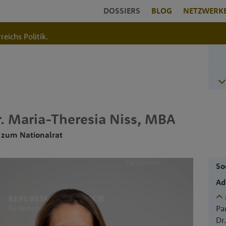
DOSSIERS
BLOG
NETZWERK
reichs Politik.
.
Maria-Theresia
Niss
,
MBA
 zum Nationalrat
So
Ad
Pa
Dr