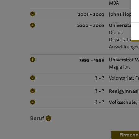
MBA
2001 - 2002
Johns Hopkin
2000 - 2002
Universität 
Dr. iur.
Dissertation:
Auswirkungen
1995 - 1999
Universität 
Mag.a iur.
? - ?
Volontariat; 
? - ?
Realgymnas
? - ?
Volksschule
,
Beruf
Firmenn