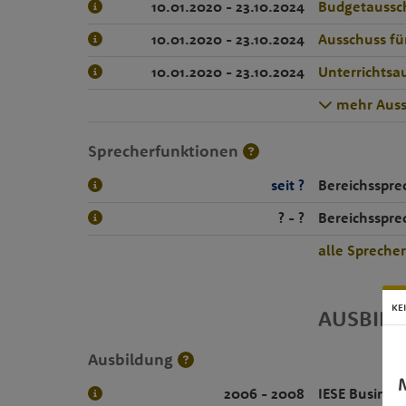
10.01.2020 - 23.10.2024
Budgetaussc
10.01.2020 - 23.10.2024
Ausschuss fü
10.01.2020 - 23.10.2024
Unterrichtsa
mehr Auss
Sprecherfunktionen
seit ?
Bereichsspr
? - ?
Bereichsspre
alle Spreche
KE
AUSBIL
Ausbildung
M
2006 - 2008
IESE Busines