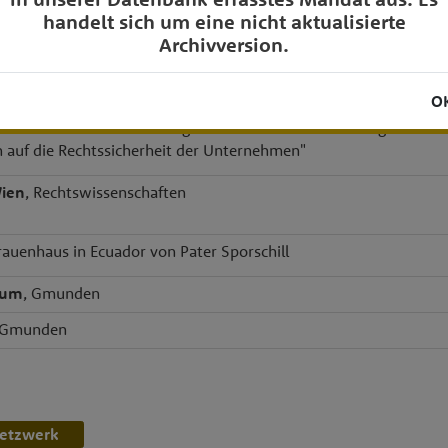
handelt sich um eine nicht aktualisierte
Archivversion.
s University
, Wirtschaft, Bologna
Wien
, Rechtswissenschaften
O
 "Der Kommissionsvorschlag für eine neue Durchführungsverordnu
 auf die Rechtssicherheit der Unternehmen"
Wien
, Rechtswissenschaften
Frauenhaus in Ecuador von Pater Sporschill
ium
, Gmunden
 Gmunden
etzwerk