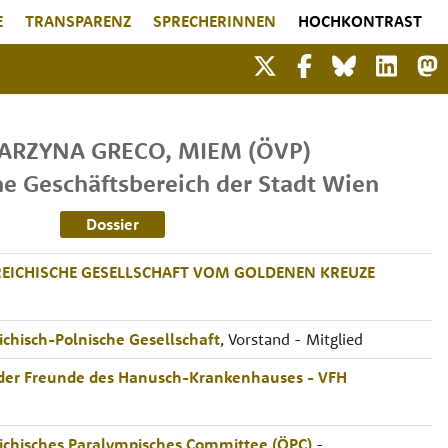
E
TRANSPARENZ
SPRECHERINNEN
HOCHKONTRAST
ARZYNA
GRECO
,
MIEM
(ÖVP)
ne Geschäftsbereich der Stadt Wien
Dossier
EICHISCHE GESELLSCHAFT VOM GOLDENEN KREUZE
d
ichisch-Polnische Gesellschaft
, Vorstand - Mitglied
der Freunde des Hanusch-Krankenhauses - VFH
d
ichisches Paralympisches Committee (ÖPC)
-