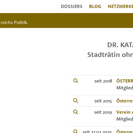
DOSSIERS
BLOG
NETZWERK
reichs Politik.
DR.
KAT
Stadträtin oh
seit 2018
ÖSTERR
Mitglie
seit 2015
Österre
seit 2019
Verein 
Mitglie
seit 27.02.2025
Österre