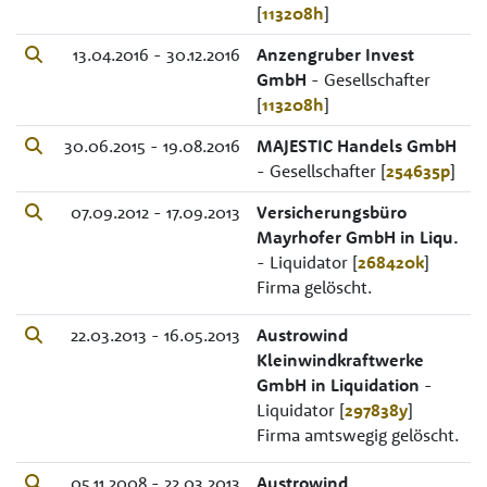
[
113208h
]
13.04.2016 - 30.12.2016
Anzengruber Invest
GmbH
- Gesellschafter
[
113208h
]
30.06.2015 - 19.08.2016
MAJESTIC Handels GmbH
- Gesellschafter [
254635p
]
07.09.2012 - 17.09.2013
Versicherungsbüro
Mayrhofer GmbH in Liqu.
- Liquidator [
268420k
]
Firma gelöscht.
22.03.2013 - 16.05.2013
Austrowind
Kleinwindkraftwerke
GmbH in Liquidation
-
Liquidator [
297838y
]
Firma amtswegig gelöscht.
05.11.2008 - 22.03.2013
Austrowind