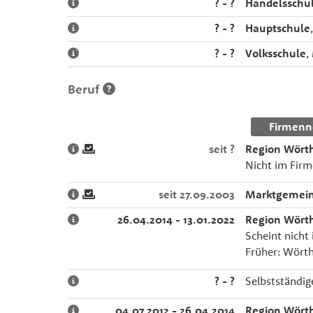
? - ?
Handelsschu
? - ?
Hauptschule
? - ?
Volksschule
,
Beruf
Firmenn
seit ?
Region Wört
Nicht im Firm
seit 27.09.2003
Marktgemein
26.04.2014 - 13.01.2022
Region Wört
Scheint nicht 
Früher: Wört
? - ?
Selbstständi
04.07.2012 - 26.04.2014
Region Wört