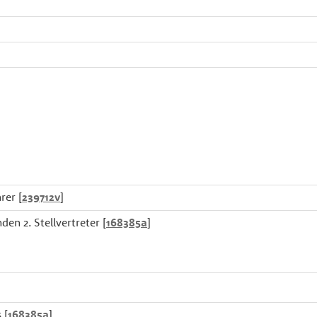
rer [
239712v
]
den 2. Stellvertreter [
168385a
]
 [
168385a
]