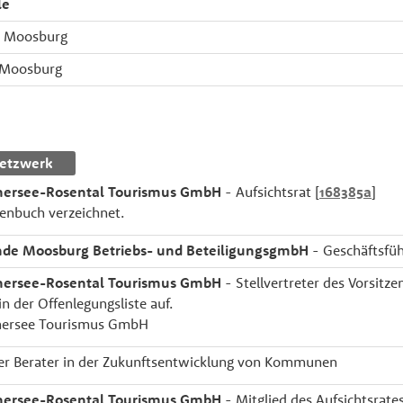
le
, Moosburg
 Moosburg
etzwerk
hersee-Rosental Tourismus GmbH
- Aufsichtsrat [
168385a
]
enbuch verzeichnet.
de Moosburg Betriebs- und BeteiligungsgmbH
- Geschäftsfüh
hersee-Rosental Tourismus GmbH
- Stellvertreter des Vorsitzen
in der Offenlegungsliste auf.
hersee Tourismus GmbH
ger Berater in der Zukunftsentwicklung von Kommunen
hersee-Rosental Tourismus GmbH
- Mitglied des Aufsichtsrates