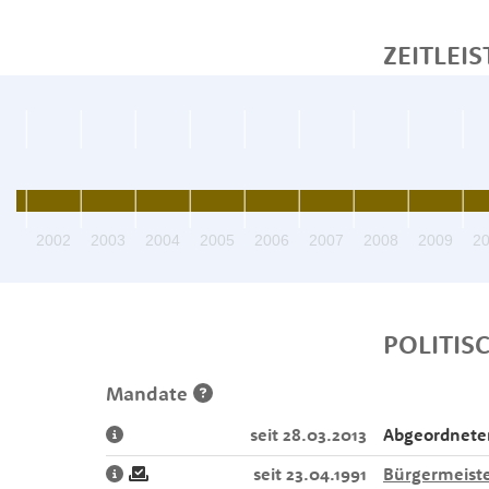
ZEITLEIS
01
2002
2003
2004
2005
2006
2007
2008
2009
2
POLITIS
Mandate
seit 28.03.2013
Abgeordnete
seit 23.04.1991
Bürgermeist