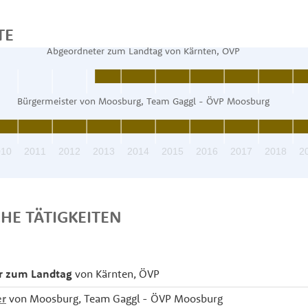
TE
Abgeordneter zum Landtag von Kärnten, ÖVP
Bürgermeister von Moosburg, Team Gaggl - ÖVP Moosburg
010
2011
2012
2013
2014
2015
2016
2017
2018
2
CHE TÄTIGKEITEN
r zum Landtag
von Kärnten, ÖVP
er
von Moosburg, Team Gaggl - ÖVP Moosburg