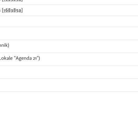
 [
168385a
]
hnik)
okale "Agenda 21")