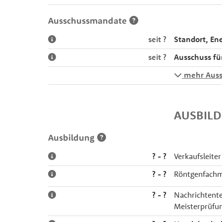
Ausschussmandate
seit ?
Standort, E
seit ?
Ausschuss fü
mehr Auss
AUSBIL
Ausbildung
? - ?
Verkaufsleiter
? - ?
Röntgenfach
? - ?
Nachrichtent
Meisterprüfu