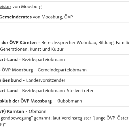
ister
von Moosburg
 Gemeinderates
von Moosburg, ÖVP
 der ÖVP Kärnten
- Bereichssprecher Wohnbau, Bildung, Familie
Generationen, Kunst und Kultur
urt-Land
- Bezirksparteiobmann
- ÖVP Moosburg
- Gemeindeparteiobmann
milienbund
- Landesvorsitzender
urt-Land
- Bezirksparteiobmann-Stellvertreter
sklub der ÖVP Moosburg
- Klubobmann
VP) Kärnten
- Obmann
Jugendbewegung" genannt; laut Vereinsregister "Junge ÖVP-Öste
P)"